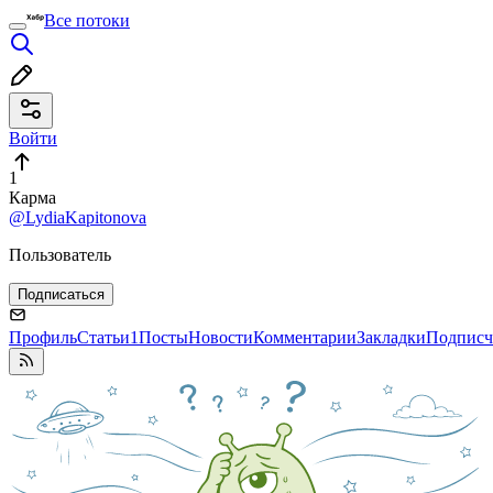
Все потоки
Войти
1
Карма
@LydiaKapitonova
Пользователь
Подписаться
Профиль
Статьи
1
Посты
Новости
Комментарии
Закладки
Подписч