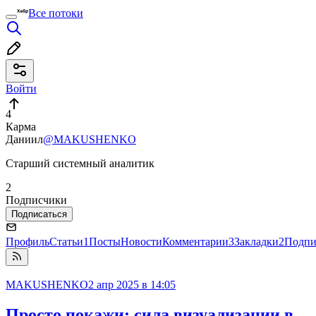
Все потоки
Войти
4
Карма
Даниил
@MAKUSHENKO
Старший системный аналитик
2
Подписчики
Подписаться
Профиль
Статьи
1
Посты
Новости
Комментарии
3
Закладки
2
Подпи
MAKUSHENKO
2 апр 2025 в 14:05
Просто покажи: сила визуализации в