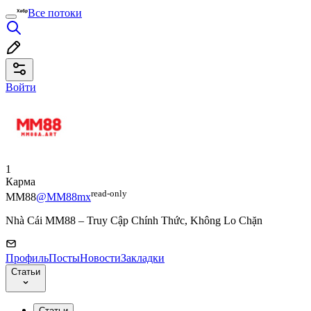
Все потоки
Войти
1
Карма
read⁠-⁠only
MM88
@MM88mx
Nhà Cái MM88 – Truy Cập Chính Thức, Không Lo Chặn
Профиль
Посты
Новости
Закладки
Статьи
Статьи