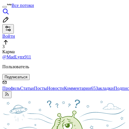
Все потоки
Войти
3
Карма
@MadLynx911
Пользователь
Подписаться
Профиль
Статьи
Посты
Новости
Комментарии
65
Закладки
Подпис