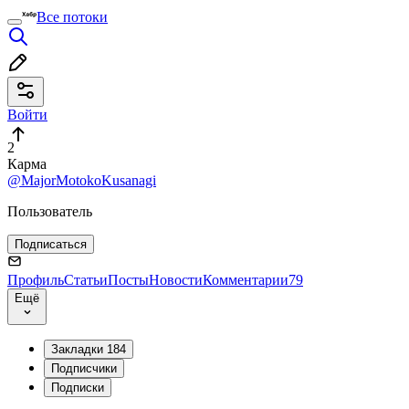
Все потоки
Войти
2
Карма
@MajorMotokoKusanagi
Пользователь
Подписаться
Профиль
Статьи
Посты
Новости
Комментарии
79
Ещё
Закладки
184
Подписчики
Подписки