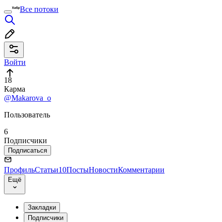
Все потоки
Войти
18
Карма
@Makarova_o
Пользователь
6
Подписчики
Подписаться
Профиль
Статьи
10
Посты
Новости
Комментарии
Ещё
Закладки
Подписчики