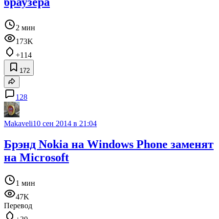
браузера
2 мин
173K
+114
172
128
Makaveli
10 сен 2014 в 21:04
Брэнд Nokia на Windows Phone заменят
на Microsoft
1 мин
47K
Перевод