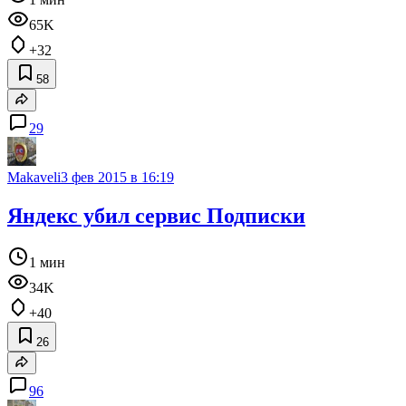
65K
+32
58
29
Makaveli
3 фев 2015 в 16:19
Яндекс убил сервис Подписки
1 мин
34K
+40
26
96