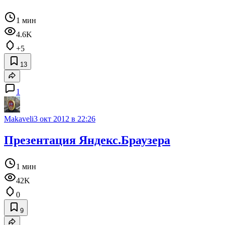
1 мин
4.6K
+5
13
1
Makaveli
3 окт 2012 в 22:26
Презентация Яндекс.Браузера
1 мин
42K
0
9