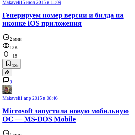
Makaveli
15 июл 2015 в 11:09
Генерируем номер версии и билда на
иконке iOS приложения
2 мин
12K
+18
125
9
Makaveli
1 апр 2015 в 08:46
Microsoft запустила новую мобильную
ОС — MS-DOS Mobile
1 мин