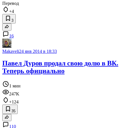
Перевод
+4
3
16
Makaveli
24 янв 2014 в 18:33
Павел Дуров продал свою долю в ВК.
Теперь официально
1 мин
247K
+124
35
110