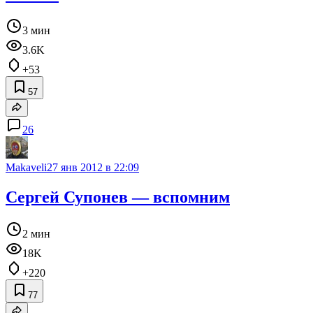
3 мин
3.6K
+53
57
26
Makaveli
27 янв 2012 в 22:09
Сергей Супонев — вспомним
2 мин
18K
+220
77