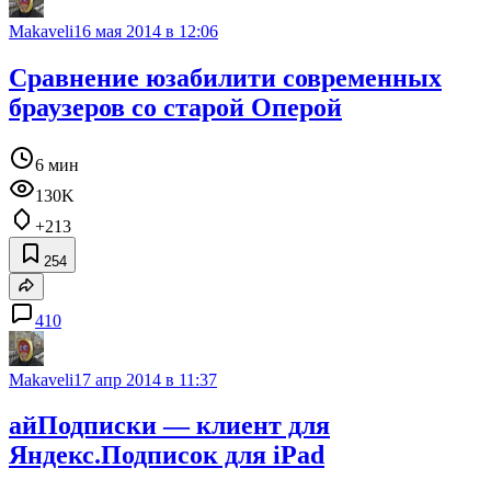
Makaveli
16 мая 2014 в 12:06
Сравнение юзабилити современных
браузеров со старой Оперой
6 мин
130K
+213
254
410
Makaveli
17 апр 2014 в 11:37
айПодписки — клиент для
Яндекс.Подписок для iPad