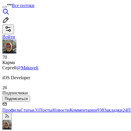
Все потоки
Войти
70
Карма
Сергей
@Makaveli
iOS Developer
26
Подписчики
Подписаться
Профиль
Статьи
31
Посты
Новости
Комментарии
938
Закладки
24
П