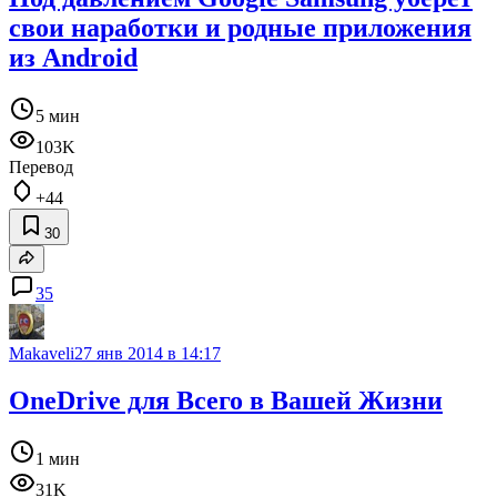
свои наработки и родные приложения
из Android
5 мин
103K
Перевод
+44
30
35
Makaveli
27 янв 2014 в 14:17
OneDrive для Всего в Вашей Жизни
1 мин
31K