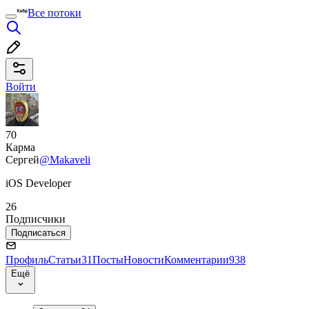
Все потоки
Войти
70
Карма
Сергей
@Makaveli
iOS Developer
26
Подписчики
Подписаться
Профиль
Статьи
31
Посты
Новости
Комментарии
938
Ещё