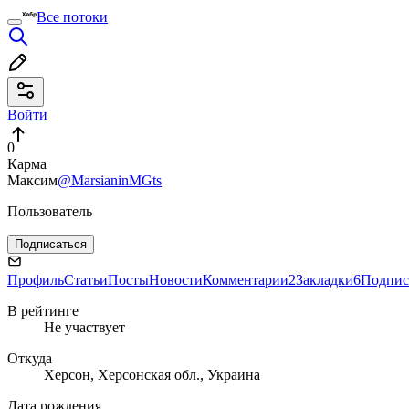
Все потоки
Войти
0
Карма
Максим
@MarsianinMGts
Пользователь
Подписаться
Профиль
Статьи
Посты
Новости
Комментарии
2
Закладки
6
Подпис
В рейтинге
Не участвует
Откуда
Херсон, Херсонская обл., Украина
Дата рождения