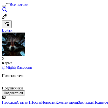
Все потоки
Войти
2
Карма
@MightyRaccoonn
Пользователь
1
Подписчики
Подписаться
Профиль
Статьи
1
Посты
Новости
Комментарии
Закладки
Подписч