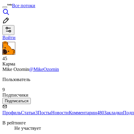
Все потоки
Войти
45
Карма
Mike Ozornin
@MikeOzornin
Пользователь
9
Подписчики
Подписаться
Профиль
Статьи
3
Посты
Новости
Комментарии
480
Закладки
Подп
В рейтинге
Не участвует