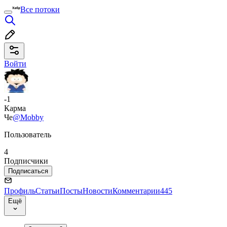
Все потоки
Войти
-1
Карма
Че
@Mobby
Пользователь
4
Подписчики
Подписаться
Профиль
Статьи
Посты
Новости
Комментарии
445
Ещё