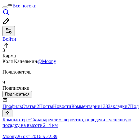
Все потоки
Войти
3
Карма
Коля Капелькин
@Moony
Пользователь
9
Подписчики
Подписаться
Профиль
Статьи
2
Посты
Новости
Комментарии
133
Закладки
7
Под
Компьютер «Скиапарелли», вероятно, определил успешную
посадку на высоте 2−4 км
Moony
26 окт 2016 в 22:39