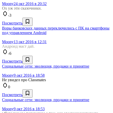
Moony
24 окт 2016 в 20:32
Ох уж эти сказочники.
-3
Посмотреть
Воры банковских данных переключились с ПК на смартфоны
под управлением Android
Moony
13 окт 2016 в 12:31
Андроид маст дай.
-6
Посмотреть
Социальные сети: эволюция, продажи и принятие
Moony
9 окт 2016 в 18:58
Не увидел про Classmates
0
Посмотреть
Социальные сети: эволюция, продажи и принятие
Moony
9 окт 2016 в 18:53