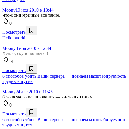
Moony
19 ноя 2010 в 13:44
Чтож они мрачные все такие.
0
Посмотреть
Hello, world!
Moony
3 ноя 2010 в 12:44
Хелло, скунс-вонючка!
-4
Посмотреть
6 способов убить Ваши сервера — познаем масштабируемость
трудным путем
Moony
24 авг 2010 в 11:45
безо всякого кеширования — чисто пхп+апач
0
Посмотреть
6 способов убить Ваши сервера — познаем масштабируемость
трудным путем