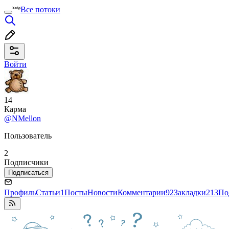
Все потоки
Войти
14
Карма
@NMellon
Пользователь
2
Подписчики
Подписаться
Профиль
Статьи
1
Посты
Новости
Комментарии
92
Закладки
213
По