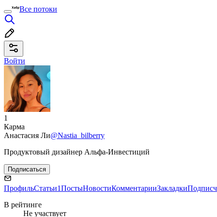
Все потоки
Войти
1
Карма
Анастасия Ли
@Nastia_bilberry
Продуктовый дизайнер Альфа-Инвестиций
Подписаться
Профиль
Статьи
1
Посты
Новости
Комментарии
Закладки
Подписч
В рейтинге
Не участвует