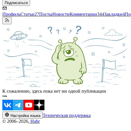
Подписаться
Профиль
Статьи
27
Посты
Новости
Комментарии
344
Закладки
4
По
К сожалению, здесь пока нет ни одной публикации
Техническая поддержка
Настройка языка
© 2006–2026,
Habr