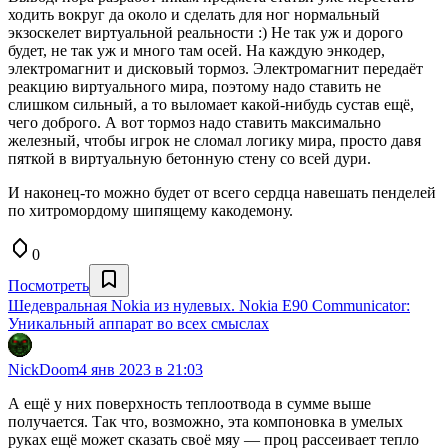
ходить вокруг да около и сделать для ног нормальный
экзоскелет виртуальной реальности :) Не так уж и дорого
будет, не так уж и много там осей. На каждую энкодер,
электромагнит и дисковый тормоз. Электромагнит передаёт
реакцию виртуального мира, поэтому надо ставить не
слишком сильный, а то выломает какой-нибудь сустав ещё,
чего доброго. А вот тормоз надо ставить максимально
железный, чтобы игрок не сломал логику мира, просто давя
пяткой в виртуальную бетонную стену со всей дури.
И наконец-то можно будет от всего сердца навешать пенделей
по хитромордому шипящему какодемону.
0
Посмотреть
Шедевральная Nokia из нулевых. Nokia E90 Communicator:
Уникальный аппарат во всех смыслах
NickDoom
4 янв 2023 в 21:03
А ещё у них поверхность теплоотвода в сумме выше
получается. Так что, возможно, эта компоновка в умелых
руках ещё может сказать своё мяу — проц рассеивает тепло