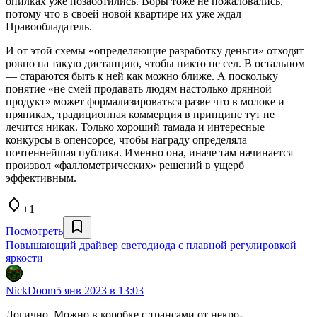
опилках уже позаботились. Воры тоже не пожаловались,
потому что в своей новой квартире их уже ждал
Правообладатель.
И от этой схемы «определяющие разработку деньги» отходят
ровно на такую дистанцию, чтобы никто не сел. В остальном
— стараются быть к ней как можно ближе. А поскольку
понятие «не смей продавать людям настолько дрянной
продукт» может формализироваться разве что в молоке и
пряниках, традиционная коммерция в принципе тут не
лечится никак. Только хороший тамада и интересные
конкурсы в опенсорсе, чтобы награду определяла
почтеннейшая публика. Именно она, иначе там начинается
произвол «фаллометрических» решений в ущерб
эффективным.
+1
Посмотреть
Повышающий драйвер светодиода с плавной регулировкой
яркости
NickDoom
5 янв 2023 в 13:03
Логично. Можно в коробке с трансами от некро-