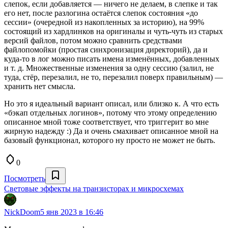
слепок, если добавляется — ничего не делаем, в слепке и так
его нет, после разлогина остаётся слепок состояния «до
сессии» (очередной из накопленных за историю), на 99%
состоящий из хардлинков на оригиналы и чуть-чуть из старых
версий файлов, потом можно сравнить средствами
файлопомойки (простая синхронизация директорий), да и
куда-то в лог можно писать имена изменённых, добавленных
и т. д. Множественные изменения за одну сессию (залил, не
туда, стёр, перезалил, не то, перезалил поверх правильным) —
хранить нет смысла.
Но это я идеальный вариант описал, или близко к. А что есть
«бэкап отдельных логинов», потому что этому определению
описанное мной тоже соответствует, что триггерит во мне
жирную надежду :) Да и очень смахивает описанное мной на
базовый функционал, которого ну просто не может не быть.
0
Посмотреть
Световые эффекты на транзисторах и микросхемах
NickDoom
5 янв 2023 в 16:46