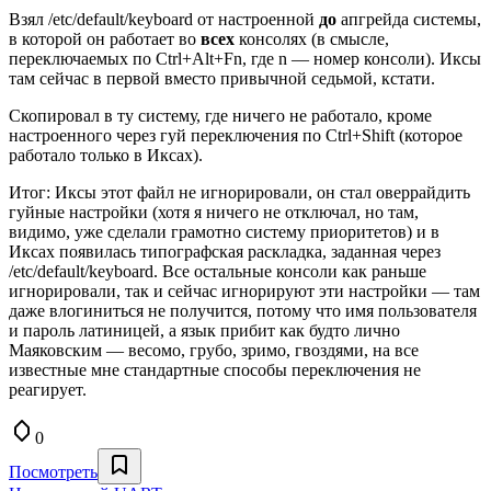
Взял /etc/default/keyboard от настроенной
до
апгрейда системы,
в которой он работает во
всех
консолях (в смысле,
переключаемых по Ctrl+Alt+Fn, где n — номер консоли). Иксы
там сейчас в первой вместо привычной седьмой, кстати.
Скопировал в ту систему, где ничего не работало, кроме
настроенного через гуй переключения по Ctrl+Shift (которое
работало только в Иксах).
Итог: Иксы этот файл не игнорировали, он стал оверрайдить
гуйные настройки (хотя я ничего не отключал, но там,
видимо, уже сделали грамотно систему приоритетов) и в
Иксах появилась типографская раскладка, заданная через
/etc/default/keyboard. Все остальные консоли как раньше
игнорировали, так и сейчас игнорируют эти настройки — там
даже влогиниться не получится, потому что имя пользователя
и пароль латиницей, а язык прибит как будто лично
Маяковским — весомо, грубо, зримо, гвоздями, на все
известные мне стандартные способы переключения не
реагирует.
0
Посмотреть