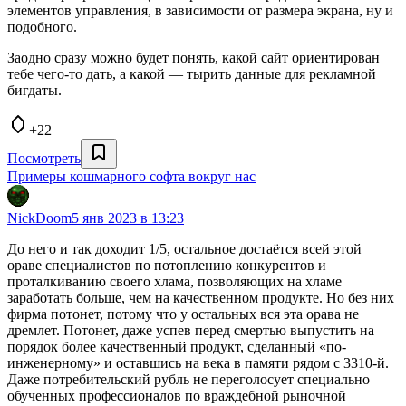
элементов управления, в зависимости от размера экрана, ну и
подобного.
Заодно сразу можно будет понять, какой сайт ориентирован
тебе чего-то дать, а какой — тырить данные для рекламной
бигдаты.
+22
Посмотреть
Примеры кошмарного софта вокруг нас
NickDoom
5 янв 2023 в 13:23
До него и так доходит 1/5, остальное достаётся всей этой
ораве специалистов по потоплению конкурентов и
проталкиванию своего хлама, позволяющих на хламе
заработать больше, чем на качественном продукте. Но без них
фирма потонет, потому что у остальных вся эта орава не
дремлет. Потонет, даже успев перед смертью выпустить на
порядок более качественный продукт, сделанный «по-
инженерному» и оставшись на века в памяти рядом с 3310-й.
Даже потребительский рубль не переголосует специально
обученных профессионалов по враждебной рыночной