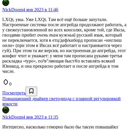
NickDoom
4 янв 2023 в 11:46
LXQt, увы. Уже LXQt. Там всё ещё больше запутали.
Настроенные системы после апгрейда продолжают работать, а
у свежеустановленной во всех консолях, кроме той, где Иксы,
гвоздями прибит
очень там нужный
русский язык, который
не переключается, хотя в етц/деф/киборд прописан «инглиш
онли» (при этом в Иксах всё работает и настраивается через
гуй). При этом та же версия, но настроенная до апгрейда, этот
конфиг чтит и уважает: у меня там прописана руками третья
раскладка «typo», по³в°ляющая быст®о вставля́ть всякий
Юникод, и она прекрасно работает и после апгрейда в том
числе.
0
Посмотреть
Повышающий драйвер светодиода с плавной регулировкой
яркости
NickDoom
4 янв 2023 в 11:35
Интересно, насколько геморно было бы такую повышайку