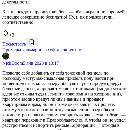
деятельности.
Как в анекдоте про двух ковбоев — оба сожрали по коровьей
лепёшке совершенно бесплатно! Ну, и их пользователи,
соответственно.
+3
Посмотреть
Примеры кошмарного софта вокруг нас
NickDoom
5 янв 2023 в 13:17
Позволю себе добавить от себя тоже свой пендель по
больному месту: максимальная прибыль получается при
мошенничестве, когда юзеру обещают супер-продукт, дерут
бешеные деньги, а продают мешок с опилками (заодно можно
ядерные отходы туда насыпать, сэкономив на захоронении),
при этом заодно крадут личные данные и продают
квартирным ворам, но они тоже оказываются в пролёте,
потому что по лицензионному соглашению юзер обязан
каждое утро первым словом говорить «кря», а если забудет —
квартира переходит к Правообладателю. А чтобы он не успел
расстроиться и испортить реноме Корпорации — отходы в