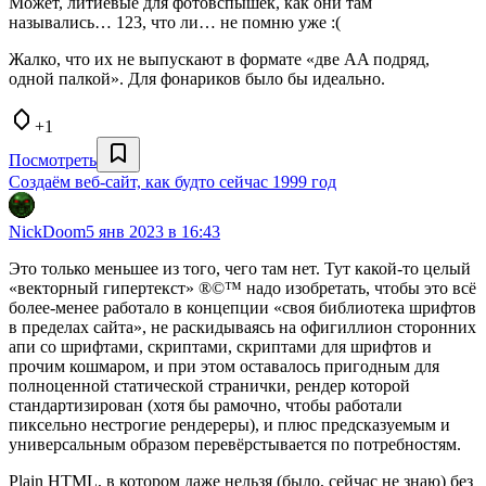
Может, литиевые для фотовспышек, как они там
назывались… 123, что ли… не помню уже :(
Жалко, что их не выпускают в формате «две AA подряд,
одной палкой». Для фонариков было бы идеально.
+1
Посмотреть
Создаём веб-сайт, как будто сейчас 1999 год
NickDoom
5 янв 2023 в 16:43
Это только меньшее из того, чего там нет. Тут какой-то целый
«векторный гипертекст» ®©™ надо изобретать, чтобы это всё
более-менее работало в концепции «своя библиотека шрифтов
в пределах сайта», не раскидываясь на офигиллион сторонних
апи со шрифтами, скриптами, скриптами для шрифтов и
прочим кошмаром, и при этом оставалось пригодным для
полноценной статической странички, рендер которой
стандартизирован (хотя бы рамочно, чтобы работали
пиксельно нестрогие рендереры), и плюс предсказуемым и
универсальным образом перевёрстывается по потребностям.
Plain HTML, в котором даже нельзя (было, сейчас не знаю) без