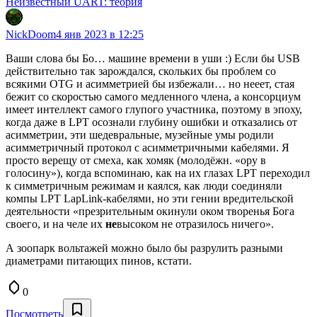
Неизвестный UART: теория
NickDoom
4 янв 2023 в 12:25
Ваши слова бы Бо… машине времени в уши :) Если бы USB
действительно так зарождался, скольких бы проблем со
всякими OTG и асимметрией бы избежали… но нееет, стая
бежит со скоростью самого медленного члена, а консорциум
имеет интеллект самого глупого участника, поэтому в эпоху,
когда даже в LPT осознали глубину ошибки и отказались от
асимметрии, эти шедевральные, музейные умы родили
асимметричный протокол с асимметричными кабелями. Я
просто верещу от смеха, как хомяк (молодёжн. «ору в
голосину»), когда вспоминаю, как на их глазах LPT переходил
к симметричным режимам и каялся, как люди соединяли
компы LPT LapLink-кабелями, но эти гении вредительской
деятельности «презрительным окинули оком творенья Бога
своего, и на челе их
не
высоком не отразилось ничего».
А зоопарк вольтажей можно было бы разрулить разными
диаметрами питающих пинов, кстати.
0
Посмотреть