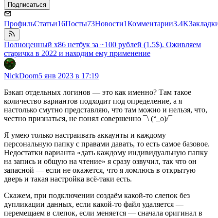
Подписаться
Профиль
Статьи
16
Посты
73
Новости
1
Комментарии
3.4K
Закладк
Полноценный x86 нетбук за ~100 рублей (1.5$). Оживляем
старичка в 2022 и находим ему применение
NickDoom
5 янв 2023 в 17:19
Бэкап отдельных логинов — это как именно? Там такое
количество вариантов подходит под определение, а я
настолько смутно представляю, что там можно и нельзя, что,
честно признаться, не понял совершенно ¯\ (°_o)/¯
Я умею только настраивать аккаунты и каждому
персональную папку с правами давать, то есть самое базовое.
Недостатки варианта «дать каждому индивидуальную папку
на запись и общую на чтение» я сразу озвучил, так что он
запасной — если не окажется, что я ломлюсь в открытую
дверь и такая настройка всё-таки есть.
Скажем, при подключении создаём какой-то слепок без
дупликации данных, если какой-то файл удаляется —
перемещаем в слепок, если меняется — сначала оригинал в