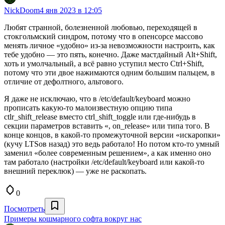
NickDoom
4 янв 2023 в 12:05
Любят странной, болезненной любовью, переходящей в
стокгольмский синдром, потому что в опенсорсе массово
менять личное «удобно» из-за невозможности настроить, как
тебе удобно — это пять, конечно. Даже мастдайный Alt+Shift,
хоть и умолчальный, а всё равно уступил место Ctrl+Shift,
потому что эти двое нажимаются одним большим пальцем, в
отличие от дефолтного, альтового.
Я даже не исключаю, что в /etc/default/keyboard можно
прописать какую-то малоизвестную опцию типа
ctlr_shift_release вместо ctrl_shift_toggle или где-нибудь в
секции параметров вставить «, on_release» или типа того. В
конце концов, в какой-то промежуточной версии «искаропки»
(кучу LTSов назад) это ведь работало! Но потом кто-то умный
заменил «более современным решением», а как именно оно
там работало (настройки /etc/default/keyboard или какой-то
внешний переклюк) — уже не раскопать.
0
Посмотреть
Примеры кошмарного софта вокруг нас