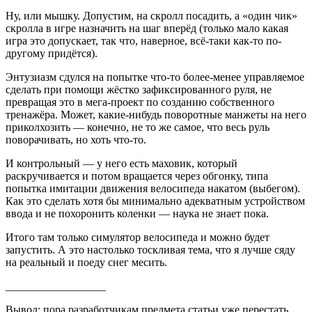
Ну, или мышку. Допустим, на скролл посадить, а «один чик»
скролла в игре назначить на шаг вперёд (только мало какая
игра это допускает, так что, наверное, всё-таки как-то по-
другому придётся).
Энтузиазм сдулся на попытке что-то более-менее управляемое
сделать при помощи жёстко зафиксированного руля, не
превращая это в мега-проект по созданию собственного
тренажёра. Может, какие-нибудь поворотные манжеты на него
приколхозить — конечно, не то же самое, что весь руль
поворачивать, но хоть что-то.
И контрольный — у него есть маховик, который
раскручивается и потом вращается через обгонку, типа
попытка имитации движения велосипеда накатом (выбегом).
Как это сделать хотя бы минимально адекватным устройством
ввода и не похоронить коленки — наука не знает пока.
Итого там только симулятор велосипеда и можно будет
запустить. А это настолько тоскливая тема, что я лучше сяду
на реальный и поеду снег месить.
__________________
Вывод: пора разработчикам предмета статьи уже перестать