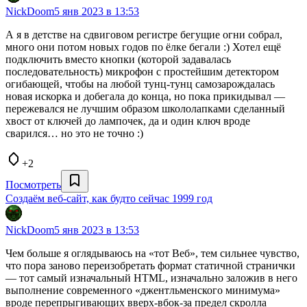
NickDoom
5 янв 2023 в 13:53
А я в детстве на сдвиговом регистре бегущие огни собрал,
много они потом новых годов по ёлке бегали :) Хотел ещё
подключить вместо кнопки (которой задавалась
последовательность) микрофон с простейшим детектором
огибающей, чтобы на любой тунц-тунц самозарождалась
новая искорка и добегала до конца, но пока прикидывал —
пережевался не лучшим образом школолапками сделанный
хвост от ключей до лампочек, да и один ключ вроде
сварился… но это не точно :)
+2
Посмотреть
Создаём веб-сайт, как будто сейчас 1999 год
NickDoom
5 янв 2023 в 13:53
Чем больше я оглядываюсь на «тот Веб», тем сильнее чувство,
что пора заново переизобретать формат статичной странички
— тот самый изначальный HTML, изначально заложив в него
выполнение современного «джентльменского минимума»
вроде перепрыгивающих вверх-вбок-за предел скролла