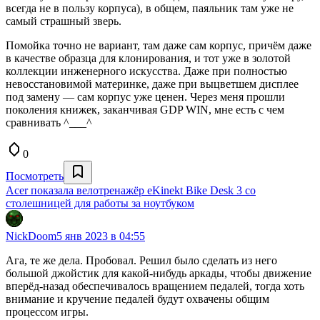
всегда не в пользу корпуса), в общем, паяльник там уже не
самый страшный зверь.
Помойка точно не вариант, там даже сам корпус, причём даже
в качестве образца для клонирования, и тот уже в золотой
коллекции инженерного искусства. Даже при полностью
невосстановимой материнке, даже при выцветшем дисплее
под замену — сам корпус уже ценен. Через меня прошли
поколения книжек, заканчивая GDP WIN, мне есть с чем
сравнивать ^___^
0
Посмотреть
Acer показала велотренажёр eKinekt Bike Desk 3 со
столешницей для работы за ноутбуком
NickDoom
5 янв 2023 в 04:55
Ага, те же дела. Пробовал. Решил было сделать из него
большой джойстик для какой-нибудь аркады, чтобы движение
вперёд-назад обеспечивалось вращением педалей, тогда хоть
внимание и кручение педалей будут охвачены общим
процессом игры.