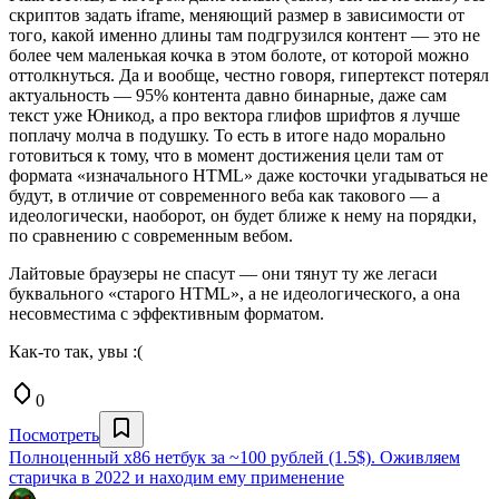
скриптов задать iframe, меняющий размер в зависимости от
того, какой именно длины там подгрузился контент — это не
более чем маленькая кочка в этом болоте, от которой можно
оттолкнуться. Да и вообще, честно говоря, гипертекст потерял
актуальность — 95% контента давно бинарные, даже сам
текст уже Юникод, а про вектора глифов шрифтов я лучше
поплачу молча в подушку. То есть в итоге надо морально
готовиться к тому, что в момент достижения цели там от
формата «изначального HTML» даже косточки угадываться не
будут, в отличие от современного веба как такового — а
идеологически, наоборот, он будет ближе к нему на порядки,
по сравнению с современным вебом.
Лайтовые браузеры не спасут — они тянут ту же легаси
буквального «старого HTML», а не идеологического, а она
несовместима с эффективным форматом.
Как-то так, увы :(
0
Посмотреть
Полноценный x86 нетбук за ~100 рублей (1.5$). Оживляем
старичка в 2022 и находим ему применение