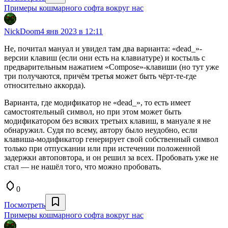
Примеры кошмарного софта вокруг нас
NickDoom
4 янв 2023 в 12:11
Не, почитал мануал и увидел там два варианта: «dead_»-
версии клавиш (если они есть на клавиатуре) и костыль с
предварительным нажатием «Compose»-клавиши (но тут уже
три получаются, причём третья может быть чёрт-те-где
относительно аккорда).
Варианта, где модификатор не «dead_», то есть имеет
самостоятельный символ, но при этом может быть
модификатором без всяких третьих клавиш, в мануале я не
обнаружил. Судя по всему, автору было неудобно, если
клавиша-модификатор генерирует свой собственный символ
только при отпускании или при истечении положенной
задержки автоповтора, и он решил за всех. Пробовать уже не
стал — не нашёл того, что можно пробовать.
0
Посмотреть
Примеры кошмарного софта вокруг нас