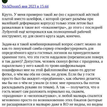
NickDoom
5 янв 2023 в 15:44
Круто. У меня примерно такой же (но с идиотской жёсткой
платой вместо шлейфов, с которой срезает разъёмы при
малейшей деформации корпуса) только этим летом был
разжалован в такие вот «показометры», до этого с последней
Лубунтой ещё котировался как полноценный рабочий
инструмент, ну для своего круга задач, конечно.
Задам-ка я такой комбинированный вопрос-совет: можно ли
как-то линуховый самба-сервер отконфигурировать для
определённого круга гостевых логинов на принудительное
хранение того, что эти гости наудаляли (перезаписали поверх
и так далее)? Допустим, человек скинул фотки с праздника, а
параллельно у него какой-то троян-шифровальщик
пошифровал мне на этой файлопомойке какие-то другие
фотки, о чём мы оба ни сном, ни духом. Если бы у гостя
просто был бы аккаунт-«предбанник», как обычно делается,
мы бы ни о чём не узнали (и плюс мне пришлось бы потом
раскладывать руками по темам). А так — получается, что и
гость может сам разложить нормально на, скажем,
«праздники» и «велопокатушки», и любой малварь спалится
мгновенно просто по возникновению этих бэкапов (которые
не расшариваются и малварю даже в RO не видны, но видны