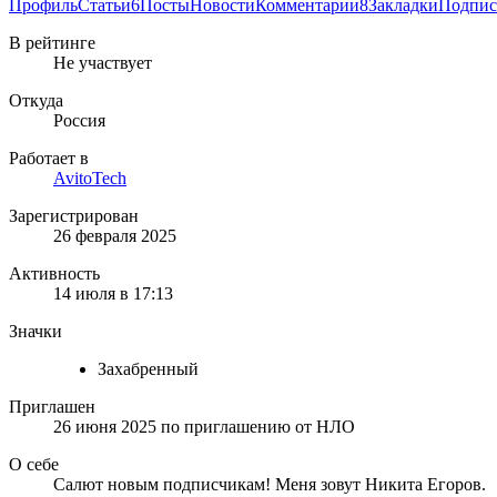
Профиль
Статьи
6
Посты
Новости
Комментарии
8
Закладки
Подпис
В рейтинге
Не участвует
Откуда
Россия
Работает в
AvitoTech
Зарегистрирован
26 февраля 2025
Активность
14 июля в 17:13
Значки
Захабренный
Приглашен
26 июня 2025
по приглашению от
НЛО
О себе
Салют новым подписчикам! Меня зовут Никита Егоров.