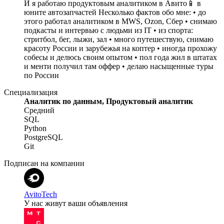
И я работаю продуктовым аналитиком в Авито📱 в
юните автозапчастей Несколько фактов обо мне: • до
этого работал аналитиком в MWS, Ozon, Сбер • снимаю
подкасты и интервью с людьми из IT • из спорта:
стритбол, бег, лыжи, зал • много путешествую, снимаю
красоту России и зарубежья на коптер • иногда прохожу
собесы и делюсь своим опытом • пол года жил в штатах
и менти получил там оффер • делаю насыщенные туры
по России
Специализация
Аналитик по данным, Продуктовый аналитик
Средний
SQL
Python
PostgreSQL
Git
Подписан на компании
AvitoTech
У нас живут ваши объявления