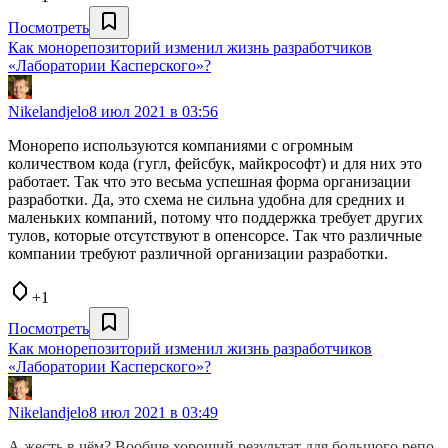
Посмотреть
Как монорепозиторий изменил жизнь разработчиков
«Лаборатории Касперского»?
Nikelandjelo
8 июл 2021 в 03:56
Монорепо используются компаниями с огромным
количеством кода (гугл, фейсбук, майкрософт) и для них это
работает. Так что это весьма успешная форма организации
разработки. Да, это схема не сильна удобна для средних и
маленьких компаний, потому что поддержка требует других
тулов, которые отсутствуют в опенсорсе. Так что различные
компании требуют различной организации разработки.
+1
Посмотреть
Как монорепозиторий изменил жизнь разработчиков
«Лаборатории Касперского»?
Nikelandjelo
8 июл 2021 в 03:49
А жесть в чём? Вообще хороший результат для большого репо,