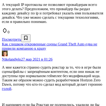
А текущий IP протоколы не позволяют провайдерам всего
этого делать? Предположим, что провайдер бы раздал
каждому девайсу по ip и потребовал указать имя пользователя
девайся. Что уже можно сделать с текущими технологиями,
если я правильно понимаю.
0
Посмотреть
Как слишком откровенные сцены Grand Theft Auto едва не
привели компанию к краху
Nikelandjelo
27 мар 2021 в 01:26
А мне кажется странно судить рокстар за то, что в игре были
сцены/файлы с запрещённым контентом, если они никак не
доступны при нормальном геймплее без модификаций кода.
Таким же образом можно судить разработчиков Horizon Zero
Dawn, потому что кто-то сделал мод который делает героиню
голой
.
И например если бы Рокстар не поленились, удалили ли бы