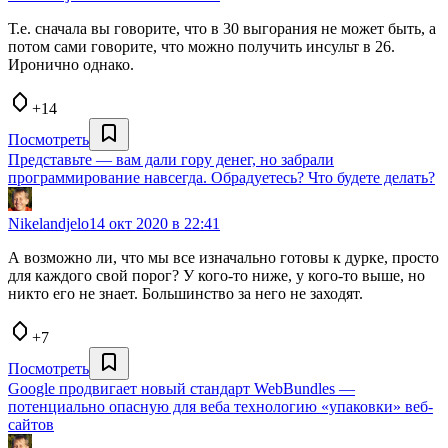
Т.е. сначала вы говорите, что в 30 выгорания не может быть, а
потом сами говорите, что можно получить инсульт в 26.
Иронично однако.
+14
Посмотреть
Представьте — вам дали гору денег, но забрали
программирование навсегда. Обрадуетесь? Что будете делать?
Nikelandjelo
14 окт 2020 в 22:41
А возможно ли, что мы все изначально готовы к дурке, просто
для каждого свой порог? У кого-то ниже, у кого-то выше, но
никто его не знает. Большинство за него не заходят.
+7
Посмотреть
Google продвигает новый стандарт WebBundles —
потенциально опасную для веба технологию «упаковки» веб-
сайтов