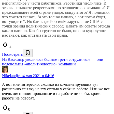
непопулярное у части работников. Работники уволились. И
это вы называете репрессиями по отношению к компании? И
предсказываете всей стране упадок ввиду этого? Я понимаю,
что хочется сказать, "а это только начало, а вот потом будет,
вот увидите". Но блин, где Россия/Беларусь, а где США с
точки зрения политических свобод. Давать им советы отсюда
как-то наивно. Как бы грустно не было, но они куда лучше
нас знают, как отстаивать свои права.
-2
Посмотреть
Из Basecamp уволилось больше трети сотрудников — они
недовольны «аполитичностью» компании
Nikelandjelo
4 мая 2021 в 04:16
А вот мне интересно, сколько из комментирующих тут
расшарило ссылку на эту статью у себя на работе. Или же все
очень дисциплинированные и на работе ни о чём, кроме
работы не говорят.
0