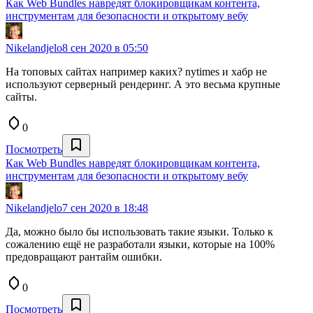
Как Web Bundles навредят блокировщикам контента,
инструментам для безопасности и открытому вебу
Nikelandjelo
8 сен 2020 в 05:50
На топовых сайтах например каких? nytimes и хабр не
используют серверный рендеринг. А это весьма крупные
сайты.
0
Посмотреть
Как Web Bundles навредят блокировщикам контента,
инструментам для безопасности и открытому вебу
Nikelandjelo
7 сен 2020 в 18:48
Да, можно было бы использовать такие языки. Только к
сожалению ещё не разработали языки, которые на 100%
предовращают рантайм ошибки.
0
Посмотреть