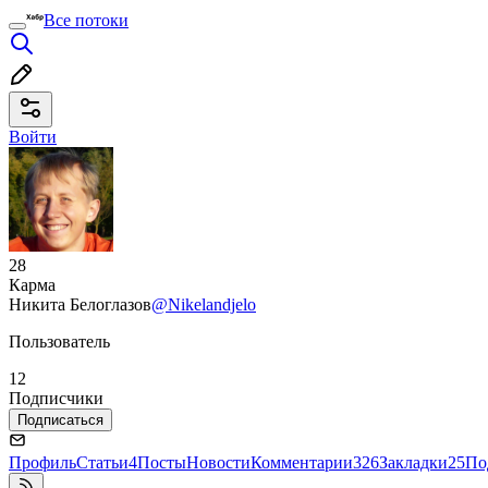
Все потоки
Войти
28
Карма
Никита Белоглазов
@Nikelandjelo
Пользователь
12
Подписчики
Подписаться
Профиль
Статьи
4
Посты
Новости
Комментарии
326
Закладки
25
По