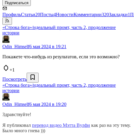
Подписаться
Профиль
Статьи
20
Посты
4
Новости
Комментарии
320
Закладки
1
П
«Строка бога»/идеальный промт, часть 2, продолжение
истории
Odin_Himself
6 мая 2024 в 19:21
Покажете что-нибудь из результатов, если это возможно?
+1
Посмотреть
«Строка бога»/идеальный промт, часть 2, продолжение
истории
Odin_Himself
6 мая 2024 в 19:20
Здравствуйте!
Я публиковал
перевод видео Мэтта Вулфи
как раз на эту тему.
Было много гнева )))