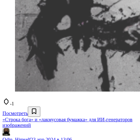
-1
Посмотреть
«Строка бога» и «лакмусовая бумажка» для ИИ-генераторов
изображений
Odin_Himself
23 апр 2024 в 13:06