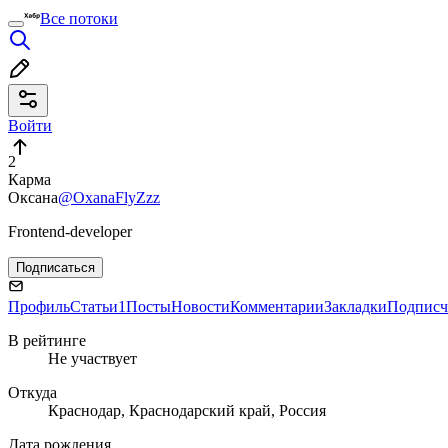
Все потоки
Войти
2
Карма
Оксана
@OxanaFlyZzz
Frontend-developer
Подписаться
Профиль
Статьи
1
Посты
Новости
Комментарии
Закладки
Подписч
В рейтинге
Не участвует
Откуда
Краснодар, Краснодарский край, Россия
Дата рождения