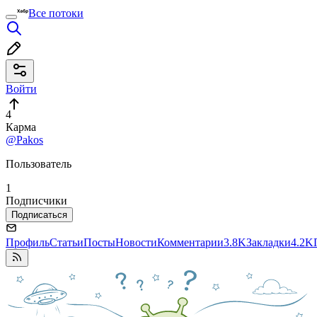
Все потоки
Войти
4
Карма
@Pakos
Пользователь
1
Подписчики
Подписаться
Профиль
Статьи
Посты
Новости
Комментарии
3.8K
Закладки
4.2K