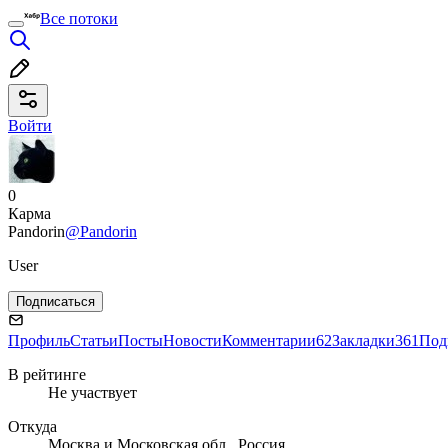
Все потоки
Войти
0
Карма
Pandorin
@Pandorin
User
Подписаться
Профиль
Статьи
Посты
Новости
Комментарии
62
Закладки
361
Под
В рейтинге
Не участвует
Откуда
Москва и Московская обл., Россия