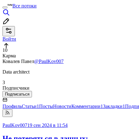
Все потоки
Войти
10
Карма
Ковалев Павел
@PaulKov007
Data architect
3
Подписчики
Подписаться
Профиль
Статьи
1
Посты
Новости
Комментарии
1
Закладки
1
Подпи
PaulKov007
19 сен 2024 в 11:54
Не потеряться в данных: