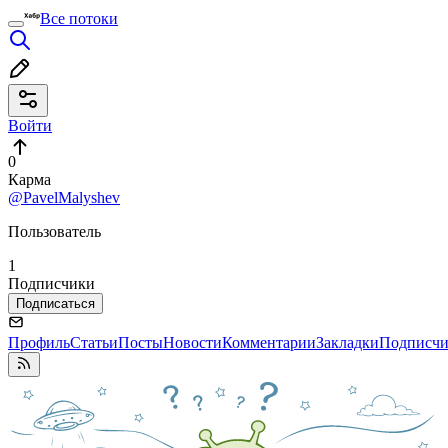
Все потоки
Войти
0
Карма
@PavelMalyshev
Пользователь
1
Подписчики
Подписаться
Профиль
Статьи
Посты
Новости
Комментарии
Закладки
Подписч