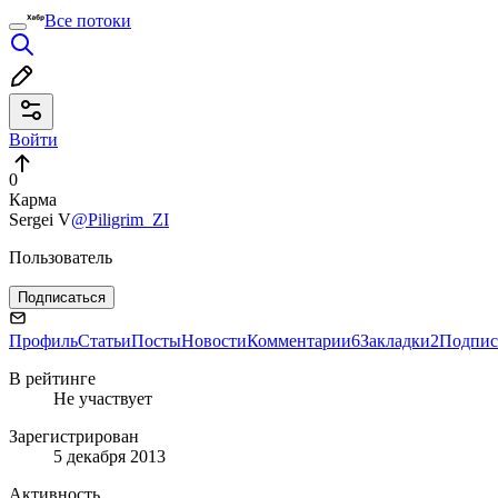
Все потоки
Войти
0
Карма
Sergei V
@Piligrim_ZI
Пользователь
Подписаться
Профиль
Статьи
Посты
Новости
Комментарии
6
Закладки
2
Подпис
В рейтинге
Не участвует
Зарегистрирован
5 декабря 2013
Активность