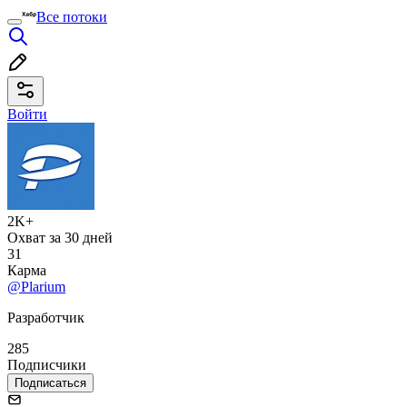
Все потоки
Войти
2K+
Охват за 30 дней
31
Карма
@Plarium
Разработчик
285
Подписчики
Подписаться