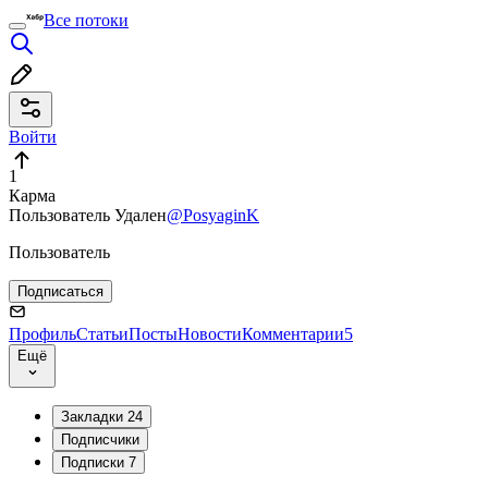
Все потоки
Войти
1
Карма
Пользователь Удален
@PosyaginK
Пользователь
Подписаться
Профиль
Статьи
Посты
Новости
Комментарии
5
Ещё
Закладки
24
Подписчики
Подписки
7