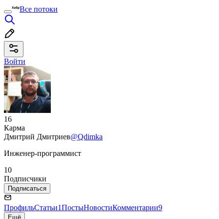
Все потоки
Войти
16
Карма
Дмитрий Дмитриев
@Qdimka
Инженер-программист
10
Подписчики
Подписаться
Профиль
Статьи
1
Посты
Новости
Комментарии
9
Ещё