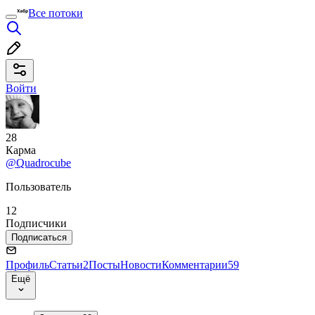
Все потоки
Войти
28
Карма
@Quadrocube
Пользователь
12
Подписчики
Подписаться
Профиль
Статьи
2
Посты
Новости
Комментарии
59
Ещё