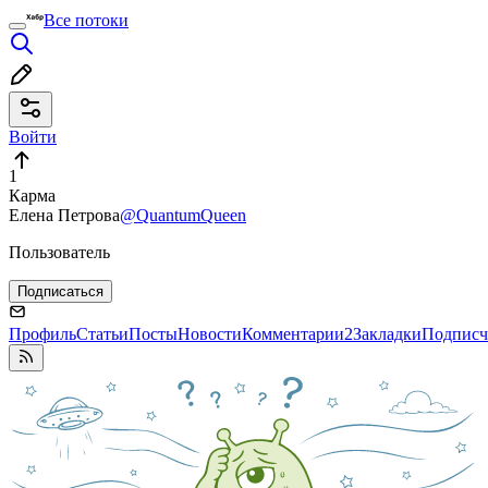
Все потоки
Войти
1
Карма
Елена Петрова
@QuantumQueen
Пользователь
Подписаться
Профиль
Статьи
Посты
Новости
Комментарии
2
Закладки
Подписч