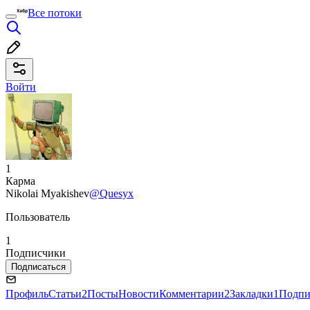
Все потоки
Войти
1
Карма
Nikolai Myakishev
@Quesyx
Пользователь
1
Подписчики
Подписаться
Профиль
Статьи
2
Посты
Новости
Комментарии
2
Закладки
1
Подпи