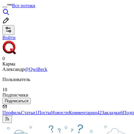
Все потоки
Войти
0
Карма
Александр
@QwiBeck
Пользователь
10
Подписчики
Подписаться
Профиль
Статьи
1
Посты
Новости
Комментарии
42
Закладки
6
Подп