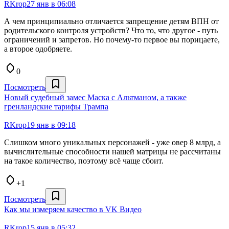
RKrop
27 янв в 06:08
А чем принципиально отличается запрещение детям ВПН от
родительского контроля устройств? Что то, что другое - путь
ограничений и запретов. Но почему-то первое вы порицаете,
а второе одобряете.
0
Посмотреть
Новый судебный замес Маска с Альтманом, а также
гренландские тарифы Трампа
RKrop
19 янв в 09:18
Слишком много уникальных персонажей - уже овер 8 млрд, а
вычислительные способности нашей матрицы не рассчитаны
на такое количество, поэтому всё чаще сбоит.
+1
Посмотреть
Как мы измеряем качество в VK Видео
RKrop
15 янв в 05:32