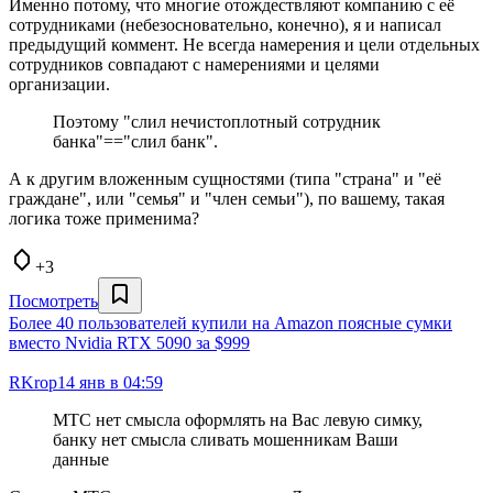
Именно потому, что многие отождествляют компанию с её
сотрудниками (небезосновательно, конечно), я и написал
предыдущий коммент. Не всегда намерения и цели отдельных
сотрудников совпадают с намерениями и целями
организации.
Поэтому "слил нечистоплотный сотрудник
банка"=="слил банк".
А к другим вложенным сущностями (типа "страна" и "её
граждане", или "семья" и "член семьи"), по вашему, такая
логика тоже применима?
+3
Посмотреть
Более 40 пользователей купили на Amazon поясные сумки
вместо Nvidia RTX 5090 за $999
RKrop
14 янв в 04:59
МТС нет смысла оформлять на Вас левую симку,
банку нет смысла сливать мошенникам Ваши
данные