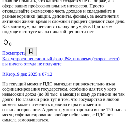
Главное помнить, что капитал создается не на бирже, а в
сфере ваших профессиональных интересов. Просто
откладывайте ежемесячно часть доходов и складывайте в
разные корзинки (акции, депозиты, фонды), за десятилетия
активной жизни время и сложный процент сделают своё дело.
Как минимум, на пенсии с голоду не умрёте. При таком
подходе в статусе квала никакой ценности нет.
0
Посмотреть
Как устроен пенсионный фонд РФ, и почему (скорее всего)
вы ничего оттуда не получите
RKrop
19 дек 2025 в 07:12
На текущий момент ПДС выглядит привлекательно из-за
софинансирования государством, особенно для тех у кого
невысокий доход (до 80 тыс. в месяц) и кому до пенсии не так
долго. Но главный риск тут в том, что государство в любой
момент может изменить правила игры и отменить
софинансирование. А для тех, у кого зарплата выше 150 тыс. в
месяц софинансирование вообще небольшое, с ПДС нет
смысла заморачиваться.