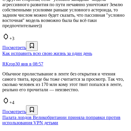
агрессивного развития по пути нечаянно уничтожит Землю
собственными усилиями раньше условного астероида, то
задним числом можно будет сказать, что пассивная "условно
восточная" модель возможно была бы всё-таки
предпочтительнее))
+3
Посмотреть
Как исправить всю свою жизнь за один день
RKrop
30 янв в 08:57
Обычное пролистывание в ленте без открытия и чтения
самого твита, вроде бы тоже считается за просмотр. Так что,
сколько человек из 170 млн кому этот твит попался в ленте,
реально его прочитали — неизвестно.
+4
Посмотреть
Палата лордов Великобритании приняла поправки против
использования VPN детьми