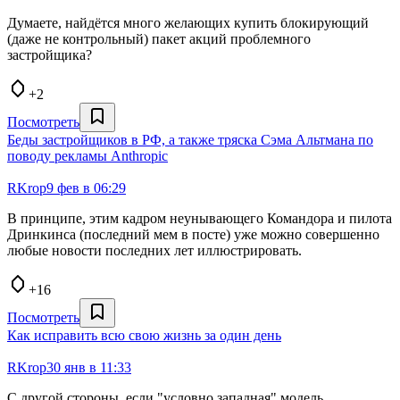
Думаете, найдётся много желающих купить блокирующий
(даже не контрольный) пакет акций проблемного
застройщика?
+2
Посмотреть
Беды застройщиков в РФ, а также тряска Сэма Альтмана по
поводу рекламы Anthropic
RKrop
9 фев в 06:29
В принципе, этим кадром неунывающего Командора и пилота
Дринкинса (последний мем в посте) уже можно совершенно
любые новости последних лет иллюстрировать.
+16
Посмотреть
Как исправить всю свою жизнь за один день
RKrop
30 янв в 11:33
С другой стороны, если "условно западная" модель