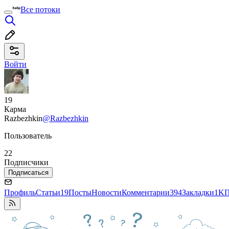
Все потоки
Войти
19
Карма
Razbezhkin
@Razbezhkin
Пользователь
22
Подписчики
Подписаться
Профиль
Статьи
19
Посты
Новости
Комментарии
394
Закладки
1K
П