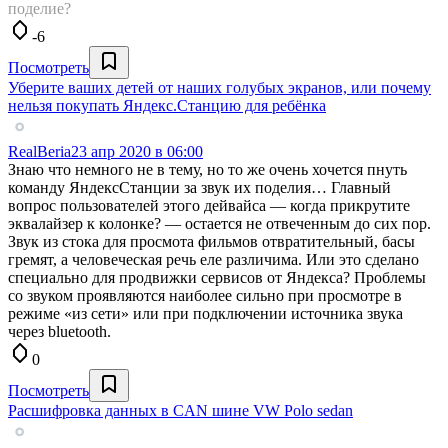
поделие?
-6
Посмотреть
Уберите ваших детей от наших голубых экранов, или почему
нельзя покупать Яндекс.Станцию для ребёнка
RealBeria
23 апр 2020 в 06:00
Знаю что немного не в тему, но то же очень хочется пнуть
команду ЯндексСтанции за звук их поделия… Главный
вопрос пользователей этого дейвайса — когда прикрутите
эквалайзер к колонке? — остается не отвеченным до сих пор.
Звук из стока для просмота фильмов отвратительный, басы
гремят, а человеческая речь еле различима. Или это сделано
специально для продвижки сервисов от Яндекса? Проблемы
со звуком проявляются наиболее сильно при просмотре в
режиме «из сети» или при подключении источника звука
через bluetooth.
0
Посмотреть
Расшифровка данных в CAN шине VW Polo sedan