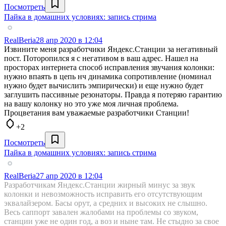
Посмотреть
Пайка в домашних условиях: запись стрима
RealBeria
28 апр 2020 в 12:04
Извините меня разработчики Яндекс.Станции за негативный
пост. Поторопился я с негативом в ваш адрес. Нашел на
просторах интернета способ исправления звучания колонки:
нужно впаять в цепь нч динамика сопротивление (номинал
нужно будет вычислить эмпирически) и еще нужно будет
заглушить пассивные резонаторы. Правда я потеряю гарантию
на вашу колонку но это уже моя личная проблема.
Процветания вам уважаемые разработчики Станции!
+2
Посмотреть
Пайка в домашних условиях: запись стрима
RealBeria
27 апр 2020 в 12:04
Разработчикам Яндекс.Станции жирный минус за звук
колонки и невозможность исправить его отсутствующим
эквалайзером. Басы орут, а средних и высоких не слышно.
Весь саппорт завален жалобами на проблемы со звуком,
станции уже не один год, а воз и ныне там. Не стыдно за свое