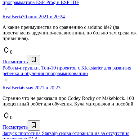
программатора ESP-Prog и ESP-IDF
RealBeria
30 июн 2021 в 20:24
А какие преимущества по сравнению с arduino ide? (да
простят меня ардунино-ненавистники, но больно там среда уж
привычная).
0
Посмотреть
Роботы-игрушки. Топ-10 проектов c Kickstarter для развития
ребенка и обучения программированию
RealBeria
6 мая 2021 в 20:23
Странно что не расказали про Codey Rocky от Makeblock. 100
процентный робот для обучения. Куча материалов и пособий.
0
Посмотреть
Запуск прототипа Starship снова отложили из-за отсутствия
инспектора FAA