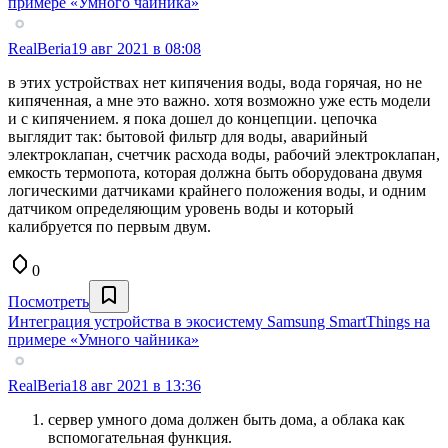
примере «Умного чайника»
RealBeria
19 авг 2021 в 08:08
в этих устройствах нет кипячения воды, вода горячая, но не
кипяченная, а мне это важно. хотя возможно уже есть модели
и с кипячением. я пока дошел до концепции. цепочка
выглядит так: бытовой фильтр для воды, аварийный
электроклапан, счетчик расхода воды, рабочий электроклапан,
емкость термопота, которая должна быть оборудована двумя
логическими датчиками крайнего положения воды, и одним
датчиком определяющим уровень воды и который
калибруется по первым двум.
0
Посмотреть
Интеграция устройства в экосистему Samsung SmartThings на
примере «Умного чайника»
RealBeria
18 авг 2021 в 13:36
сервер умного дома должен быть дома, а облака как
вспомогательная функция.