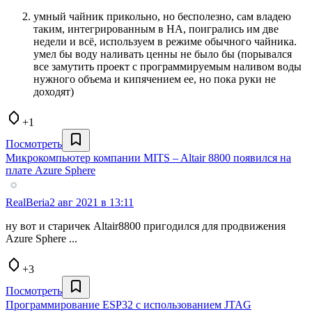
умный чайник прикольно, но бесполезно, сам владею
таким, интегрированным в HA, поигрались им две
недели и всё, используем в режиме обычного чайника.
умел бы воду наливать ценны не было бы (порывался
все замутить проект с программируемым наливом воды
нужного объема и кипячением ее, но пока руки не
доходят)
+1
Посмотреть
Микрокомпьютер компании MITS – Altair 8800 появился на
плате Azure Sphere
RealBeria
2 авг 2021 в 13:11
ну вот и старичек Altair8800 пригодился для продвижения
Azure Sphere ...
+3
Посмотреть
Программирование ESP32 с использованием JTAG