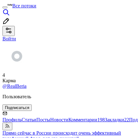
Все потоки
Войти
4
Карма
@RealBeria
Пользователь
Подписаться
Профиль
Статьи
Посты
Новости
Комментарии
198
Закладки
22
Под
Прямо сейчас в России происходит очень эффективный