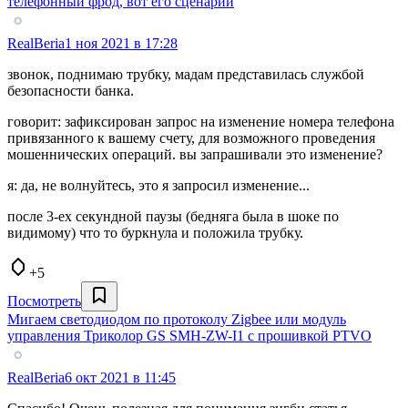
телефонный фрод, вот его сценарий
RealBeria
1 ноя 2021 в 17:28
звонок, поднимаю трубку, мадам представилась службой
безопасности банка.
говорит: зафиксирован запрос на изменение номера телефона
привязанного к вашему счету, для возможного проведения
мошеннических операций. вы запрашивали это изменение?
я: да, не волнуйтесь, это я запросил изменение...
после 3-ех секундной паузы (бедняга была в шоке по
видимому) что то буркнула и положила трубку.
+5
Посмотреть
Мигаем светодиодом по протоколу Zigbee или модуль
управления Триколор GS SMH-ZW-I1 с прошивкой PTVO
RealBeria
6 окт 2021 в 11:45