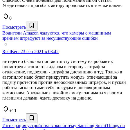
Спасибо! Очень полезная для понимания зигби статья.
Убедительная просьба к автору продолжить в том же ключе.
0
Посмотреть
Водители Amazon жалуются, что камеры с машинным
зрением штрафуют за несуществующие ошибки
RealBeria
23 сен 2021 в 03:42
интересно было бы поставить эту систему на робоавто.
посмотрел автопилот лидаром в сторону - штраф за
отвлечение, подрезали - штраф за дистанцию и т.д. Только в
автопилот надо будет прикрутить модуль, отвечающий за
подачу протестов против необоснованных штрафов, и пускай
роботы таскают сами себя по судам и апелляционным
комиссиям. А кожаные спокойно смогут заниматься своими
главными делами: ждать доставку на диване.
+11
Посмотреть
Интеграция устройства в экосистему Samsung SmartThings на