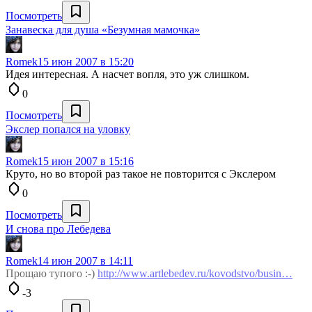
Посмотреть
Занавеска для душа «Безумная мамочка»
Romek
15 июн 2007 в 15:20
Идея интересная. А насчет вопля, это уж слишком.
0
Посмотреть
Экслер попался на уловку
Romek
15 июн 2007 в 15:16
Круто, но во второй раз такое не повторится с Экслером
0
Посмотреть
И снова про Лебедева
Romek
14 июн 2007 в 14:11
Прощаю тупого :-)
http://www.artlebedev.ru/kovodstvo/busin…
-3