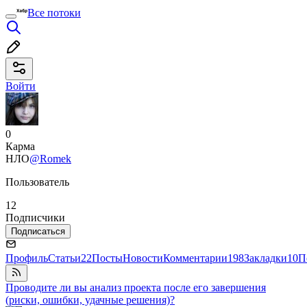
Все потоки
Войти
0
Карма
НЛО
@Romek
Пользователь
12
Подписчики
Подписаться
Профиль
Статьи
22
Посты
Новости
Комментарии
198
Закладки
10
П
Проводите ли вы анализ проекта после его завершения
(риски, ошибки, удачные решения)?