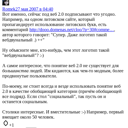
Romek
27 мая 2007 в 04:40
Вот именно, сейчас под веб 2.0 подписывают что угодно.
Например, на одном литовском сайте, который
пропагандирует использование литовских букв, есть
комментарий
http://dooo.domenas.net/cloo/?p=30#comme…
,
автор которого говорит: "Супер. Даже логотип такой
вебдвунальный .) ++"
Ну объясните мне, кто-нибудь, чем этот логотип такой
"вебдвунальный"? :-)
А самое интересное, что понятие веб 2.0 не существует для
большинства
людей. Им кидаются, как чем-то модным, более
продвинутые пользователи.
По-моему, не стоит всегда и везде использовать понятие веб
2.0 в качестве обобщающей категории (причём обобщающей
все подряд). Если стол "социальный", так пусть он и
останется социальным.
Столики интересные. И вместительные :-) Например, первый
вмещает около 50 человек.
+1