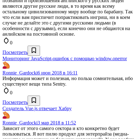
познаний и произношения английского у русских людей
являются другие русские люди, в то время как всему
остальному цивилизованному миру вообще по барабану. Так
что если вам приспичит попрактиковать ингриш, ни в коем
случае не делайте это с другими русскими людьми (в
особенности с друзьями), если конечно они не общаются на
анлийском на постоянной основе.
0
Посмотреть
Мониторинг JavaScript-ошибок с помощью window.onerror
Ronnie_Gardocki
6 июн 2018 в 16:11
Информация может и полезная, но польза сомнительная, ибо
существуют вещи типа Sentry.
0
Посмотреть
Создатель Vue.js отвечает Хабру
Ronnie_Gardocki
3 мар 2018 в 11:52
Зависит от этого самого сектора и кто конкретно будет
пользоваться. Я вот пилю продукт для энтерпрайза (медиа-