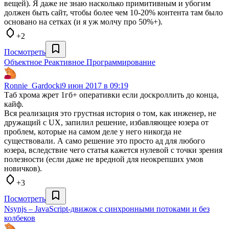
вещей). Я даже не знаю насколько примитивным и убогим
должен быть сайт, чтобы более чем 10-20% контента там было
основано на сетках (и я уж молчу про 50%+).
+2
Посмотреть
Объектное Реактивное Программирование
Ronnie_Gardocki
9 июн 2017 в 09:19
Таб хрома жрет 1гб+ оперативки если доскроллить до конца,
кайф.
Вся реализация это грустная история о том, как инженер, не
дружащий с UX, запилил решение, избавляющее юзера от
проблем, которые на самом деле у него никогда не
существовали. А само решение это просто ад для любого
юзера, вследствие чего статья кажется нулевой с точки зрения
полезности (если даже не вредной для неокрепших умов
новичков).
+3
Посмотреть
Nsynjs – JavaScript-движок с синхронными потоками и без
колбеков