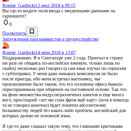
Ronnie_Gardocki
12 июл 2018 в 09:15
Вы где-то видите поля ввода с введенными данными на
скриншоте?
0
Посмотреть
Заблуждения программистов о трудоустройстве
Ronnie_Gardocki
14 июн 2018 в 13:07
Поддерживаю. Я в Сингапуре уже 2 года. Приехал в страну
ни разу не общаясь по-английски вживую, только лишь по
скайпу несколько раз говорил (а сам язык изучал по сериалам
с субтитрами). У меня даже никаких комплексов не было
после приезда, ибо меня встречал вьетнамец, чье
произношение было таким, что его половина офиса бывало
переспрашивала при общении на постоянной основе. Так что
на фоне множества индусов/различных азиатов и еще много
кого, простецкий «лет ми спик фром май харт» (хотя я никогда
та не говорил конечно) будет понятен абсолютному
большинству людей без каких-либо проблем, английский для
которых далеко не основной язык.
Я где-то даже слышал такую тему, что главными критиками