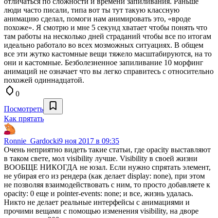
отличаться по сложности и времени запиливания. Раньше
люди часто писали, типа вот ты тут такую классную
анимацию сделал, помоги нам анимировать это, «вроде
похоже». Я смотрю и мне 5 секунд хватает чтобы понять что
там работы на несколько дней страданий чтобы все по итогам
идеально работало во всех мозможных ситуациях. В общем
все эти жутко кастомные вещи тяжело масштабируются, на то
они и кастомные. Безболезненное запиливание 10 морфинг
анимаций не означает что вы легко справитесь с относительно
похожей одиннадцатой.
0
Посмотреть
Как прятать
Ronnie_Gardocki
9 ноя 2017 в 09:35
Очень неприятно видеть такие статьи, где opacity выставляют
в таком свете, мол visibility лучше. Visibility в своей жизни
ВООБЩЕ НИКОГДА не юзал. Если нужно спрятать элемент,
не убирая его из рендера (как делает display: none), при этом
не позволяя взаимодействовать с ним, то просто добавляете к
opacity: 0 еще и pointer-events: none; и все, жизнь удалась.
Никто не делает реальные интерфейсы с анимациями и
прочими вещами с помощью изменения visibility, на дворе