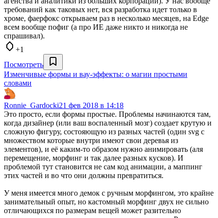
агенства и аналитики из больших корпораций). У нас вообще
требований как таковых нет, вся разработка идет только в
хроме, фаерфокс открываем раз в несколько месяцев, на Edge
всем вообще пофиг (а про ИЕ даже никто и никогда не
спрашивал).
+1
Посмотреть
Изменчивые формы и вау-эффекты: о магии простыми
словами
Ronnie_Gardocki
21 фев 2018 в 14:18
Это просто, если формы простые. Проблемы начинаются там,
когда дизайнер (или ваш воспаленный мозг) создает крутую и
сложную фигуру, состояющую из разных частей (один svg с
множеством которые внутри имеют свои деревья из
элементов), и её каким-то образом нужно анимировать (аля
перемещение, морфинг и так далее разных кусков). И
проблемой тут становится не сам код анимации, а маппинг
этих частей и во что они должны превратиться.
У меня имеется много демок с ручным морфингом, это крайне
занимательный опыт, но кастомный морфинг двух не сильно
отличающихся по размерам вещей может разительно