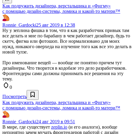
Как подружить дизайнера, верстальщика и «Фигму»
с помощью дизайн-системы, ломика и какой-то матери™
Ronnie_Gardocki
25 авг 2019 в 12:38
Ну у зеплина фишка в том, что я как разработчик привык там
все делать и мне по барабану в чем работает дизайнер, будь то
скетч, фигма или фотошоп. Все нормализовано для моих
нужд, никакого оверхеда на изучение того как все это делать в
новой тулзе.
Про именование вещей — вообще не понятно причем тут
дизайнеры. Что творится в кодобазе это дело разработчиков.
Фронтендеры сами должны принимать все решения на эту
тему.
0
Посмотреть
Как подружить дизайнера, верстальщика и «Фигму»
с помощью дизайн-системы, ломика и какой-то матери™
Ronnie_Gardocki
24 авг 2019 в 09:51
В мире, где существует
zeplin.io
(и его аналоги), вообще
непонятно зачем мучать фронтендеров работой с дизайн