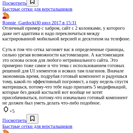
Посмотреть
Быстрые сетки для верстальщиков
Ronnie_Gardocki
30 июл 2017 в 15:31
Отличный пример с хабром, сайт с 2 колонками, у которого
даже нет адаптива и надо переключаться между
кастрированной мобильной версией и десктопом на телефоне.
Суть в том что сетка загоняет вас в определенные границы,
сильно урезая возможности кастомизации. А кастомизация
это основа основ для любого нетривиального сайта. Это
примерно тоже самое и что тема с использованием готовых
решений для UI элементов и всяких там плагинов. Вначале
экономишь время, подрубая готовый компонент и радуешься
тому, какой-то эффективный погромист, а пару недель спустя
материшься, потому-что тебе надо припаять 5 модификаций,
которые без дикий костылей вот вообще не хотят
присобачиваться, потому-что изначально готовый компонент
не должен был уметь делать что-либо подобное.
+5
Посмотреть
Быстрые сетки для верстальщиков