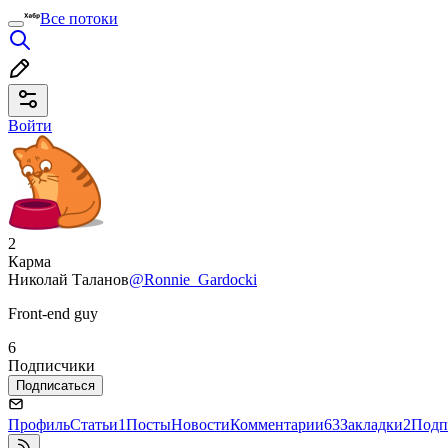
Все потоки
Войти
2
Карма
Николай Таланов
@Ronnie_Gardocki
Front-end guy
6
Подписчики
Подписаться
Профиль
Статьи
1
Посты
Новости
Комментарии
63
Закладки
2
Подп