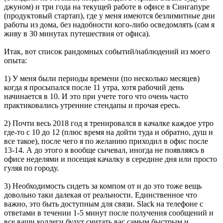
джуном) и три года на текущей работе в офисе в Сингапуре
(продуктовый стартап), где у меня имеются безлимитные дни
работы из дома, без надобности кого-либо осведомлять (сам я
живу в 30 минутах путешествия от офиса).
Итак, вот список рандомных событий/наблюдений из моего
опыта:
1) У меня были периоды времени (по несколько месяцев)
когда я просыпался после 11 утра, хотя рабочий день
начинается в 10. И это при учете того что очень часто
практиковались утренние стендапы и прочая ересь.
2) Почти весь 2018 год я тренировался в качалке каждое утро
где-то с 10 до 12 (плюс время на дойти туда и обратно, душ и
все такое), после чего я по желанию приходил в офис после
13-14. А до этого я вообще сычевал, иногда не появляясь в
офисе неделями и посещая качалку в середине дня или просто
гуляя по городу.
3) Необходимость сидеть за компом от и до это тоже вещь
довольно таки далекая от реальности. Единственное что
важно, это быть доступным для связи. Slack на телефоне с
ответами в течении 1-5 минут после получения сообщений и
все ваши коллеги будут считать вас самым быстрым и