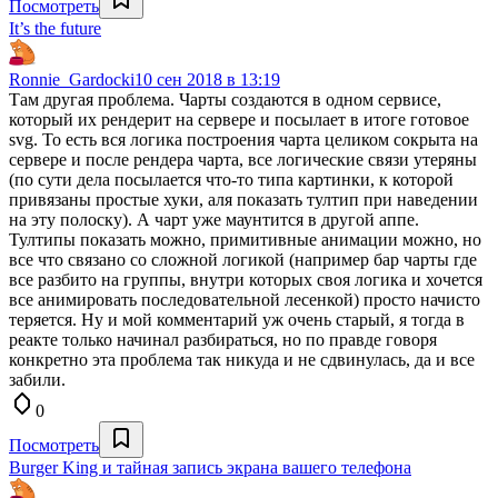
Посмотреть
It’s the future
Ronnie_Gardocki
10 сен 2018 в 13:19
Там другая проблема. Чарты создаются в одном сервисе,
который их рендерит на сервере и посылает в итоге готовое
svg. То есть вся логика построения чарта целиком сокрыта на
сервере и после рендера чарта, все логические связи утеряны
(по сути дела посылается что-то типа картинки, к которой
привязаны простые хуки, аля показать тултип при наведении
на эту полоску). А чарт уже маунтится в другой аппе.
Тултипы показать можно, примитивные анимации можно, но
все что связано со сложной логикой (например бар чарты где
все разбито на группы, внутри которых своя логика и хочется
все анимировать последовательной лесенкой) просто начисто
теряется. Ну и мой комментарий уж очень старый, я тогда в
реакте только начинал разбираться, но по правде говоря
конкретно эта проблема так никуда и не сдвинулась, да и все
забили.
0
Посмотреть
Burger King и тайная запись экрана вашего телефона