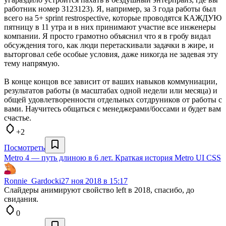
работник номер 3123123). Я, например, за 3 года работы был
всего на 5+ sprint restrospective, которые проводятся КАЖДУЮ
пятницу в 11 утра и в них принимают участие все инженеры
компании. Я просто грамотно объяснил что я в гробу видал
обсуждения того, как люди перетаскивали задачки в жире, и
выторговал себе особые условия, даже никогда не задевая эту
тему напрямую.
В конце концов все зависит от ваших навыков коммуниации,
результатов работы (в масштабах одной недели или месяца) и
общей удовлетворенности отдельных сотдруников от работы с
вами. Научитесь общаться с менеджерами/боссами и будет вам
счастье.
+2
Посмотреть
Metro 4 — путь длиною в 6 лет. Краткая история Metro UI CSS
Ronnie_Gardocki
27 ноя 2018 в 15:17
Слайдеры анимируют свойство left в 2018, спасибо, до
свидания.
0