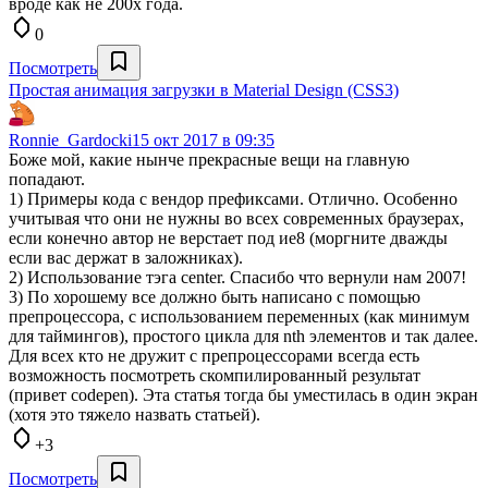
вроде как не 200х года.
0
Посмотреть
Простая анимация загрузки в Material Design (CSS3)
Ronnie_Gardocki
15 окт 2017 в 09:35
Боже мой, какие нынче прекрасные вещи на главную
попадают.
1) Примеры кода с вендор префиксами. Отлично. Особенно
учитывая что они не нужны во всех современных браузерах,
если конечно автор не верстает под ие8 (моргните дважды
если вас держат в заложниках).
2) Использование тэга center. Спасибо что вернули нам 2007!
3) По хорошему все должно быть написано с помощью
препроцессора, с использованием переменных (как минимум
для таймингов), простого цикла для nth элементов и так далее.
Для всех кто не дружит с препроцессорами всегда есть
возможность посмотреть скомпилированный результат
(привет codepen). Эта статья тогда бы уместилась в один экран
(хотя это тяжело назвать статьей).
+3
Посмотреть