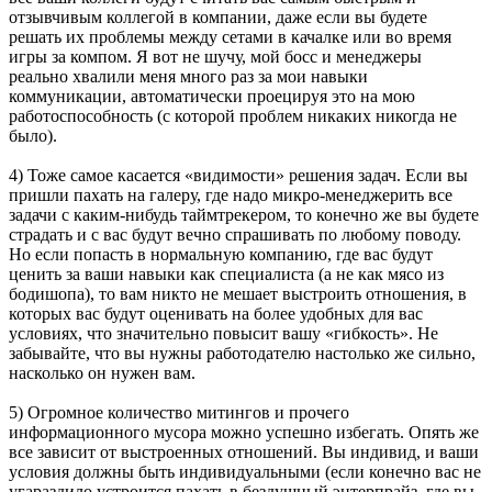
отзывчивым коллегой в компании, даже если вы будете
решать их проблемы между сетами в качалке или во время
игры за компом. Я вот не шучу, мой босс и менеджеры
реально хвалили меня много раз за мои навыки
коммуникации, автоматически проецируя это на мою
работоспособность (с которой проблем никаких никогда не
было).
4) Тоже самое касается «видимости» решения задач. Если вы
пришли пахать на галеру, где надо микро-менеджерить все
задачи с каким-нибудь таймтрекером, то конечно же вы будете
страдать и с вас будут вечно спрашивать по любому поводу.
Но если попасть в нормальную компанию, где вас будут
ценить за ваши навыки как специалиста (а не как мясо из
бодишопа), то вам никто не мешает выстроить отношения, в
которых вас будут оценивать на более удобных для вас
условиях, что значительно повысит вашу «гибкость». Не
забывайте, что вы нужны работодателю настолько же сильно,
насколько он нужен вам.
5) Огромное количество митингов и прочего
информационного мусора можно успешно избегать. Опять же
все зависит от выстроенных отношений. Вы индивид, и ваши
условия должны быть индивидуальными (если конечно вас не
угараздило устроится пахать в бездушный энтерпрайз, где вы