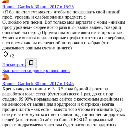
Ronnie_Gardocki
30 июл 2017 в 15:25
>Я бы не стал тут махать, чтобы не показывать свой низкий
проф. уровень и слабые знания предмета :)
О, люблю эти песни. Вот только моя зарплата с моим «низким
проф уровнем» скорее всего раза в 2+ выше вашей, товарищ
опытный эксперт :) Причем платят мне явно не за просто так.
+у меня имеются неиллюзорные пруфы того что я не верблюд,
в то время как вы очереденой «сторожил с хабра» (что
доказывает ровным счетом ничего)
+2
Посмотреть
Быстрые сетки для верстальщиков
Ronnie_Gardocki
30 июл 2017 в 13:45
Хрень какую-то пишите. За 3.5 года бурной фронтенд
разработки юзал сетки (бутстрап) всего 1 раз, до сих пор
стыдно. 99.99% нормальных сайтов с кастомным дизайном (а
не лендосов от васяна для вордпресса и битрикса) всегда
проще пилить «как есть», вместо того чтобы втискивать туда
сетку и затем мучаться с костылями под тонны нестандартных
вещей (а кастомный сайт, то бишь ЛЮБОЙ нормальный
проект, подразумевает что там будет вагон нестандартных