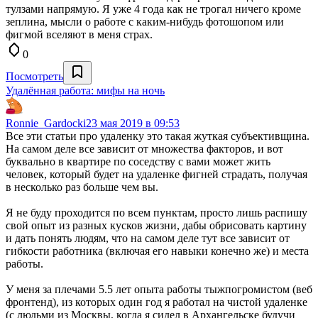
тулзами напрямую. Я уже 4 года как не трогал ничего кроме
зеплина, мысли о работе с каким-нибудь фотошопом или
фигмой вселяют в меня страх.
0
Посмотреть
Удалённая работа: мифы на ночь
Ronnie_Gardocki
23 мая 2019 в 09:53
Все эти статьи про удаленку это такая жуткая субъективщина.
На самом деле все зависит от множества факторов, и вот
буквально в квартире по соседству с вами может жить
человек, который будет на удаленке фигней страдать, получая
в несколько раз больше чем вы.
Я не буду проходится по всем пунктам, просто лишь распишу
свой опыт из разных кусков жизни, дабы обрисовать картину
и дать понять людям, что на самом деле тут все зависит от
гибкости работника (включая его навыки конечно же) и места
работы.
У меня за плечами 5.5 лет опыта работы тыжпогромистом (веб
фронтенд), из которых один год я работал на чистой удаленке
(с людьми из Москвы, когда я сидел в Архангельске будучи