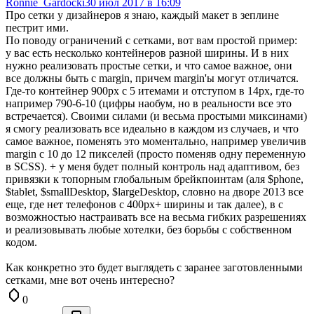
Ronnie_Gardocki
30 июл 2017 в 16:09
Про сетки у дизайнеров я знаю, каждый макет в зеплине
пестрит ими.
По поводу ограничений с сетками, вот вам простой пример:
у вас есть несколько контейнеров разной ширины. И в них
нужно реализовать простые сетки, и что самое важное, они
все должны быть с margin, причем margin'ы могут отличатся.
Где-то контейнер 900px с 5 итемами и отступом в 14px, где-то
например 790-6-10 (цифры наобум, но в реальности все это
встречается). Своими силами (и весьма простыми миксинами)
я смогу реализовать все идеально в каждом из случаев, и что
самое важное, поменять это моментально, например увеличив
margin с 10 до 12 пикселей (просто поменяв одну переменную
в SCSS). + у меня будет полный контроль над адаптивом, без
привязки к топорным глобальным брейкпоинтам (аля $phone,
$tablet, $smallDesktop, $largeDesktop, словно на дворе 2013 все
еще, где нет телефонов с 400px+ ширины и так далее), в с
возможностью настраивать все на весьма гибких разрешениях
и реализовывать любые хотелки, без борьбы с собственном
кодом.
Как конкретно это будет выглядеть с заранее заготовленными
сетками, мне вот очень интересно?
0