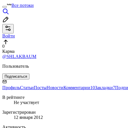
Все потоки
Войти
0
Карма
@SHLAKBAUM
Пользователь
Подписаться
Профиль
Статьи
Посты
Новости
Комментарии
10
Закладки
7
Подпи
В рейтинге
Не участвует
Зарегистрирован
12 января 2012
Активность