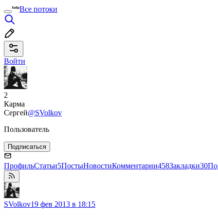
Все потоки
Войти
2
Карма
Сергей
@SVolkov
Пользователь
Подписаться
Профиль
Статьи
5
Посты
Новости
Комментарии
458
Закладки
30
По
SVolkov
19 фев 2013 в 18:15