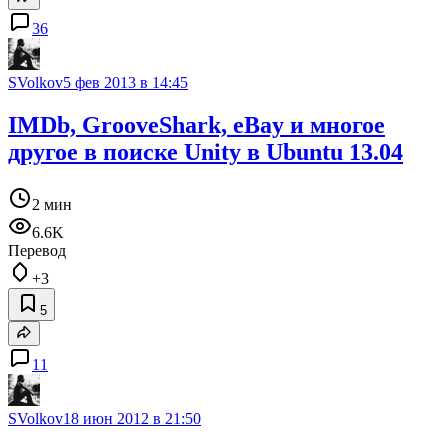
36
SVolkov
5 фев 2013 в 14:45
IMDb, GrooveShark, eBay и многое
другое в поиске Unity в Ubuntu 13.04
2 мин
6.6K
Перевод
+3
5
11
SVolkov
18 июн 2012 в 21:50