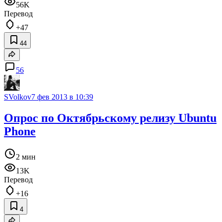
56K
Перевод
+47
44
56
SVolkov
7 фев 2013 в 10:39
Опрос по Октябрьскому релизу Ubuntu
Phone
2 мин
13K
Перевод
+16
4