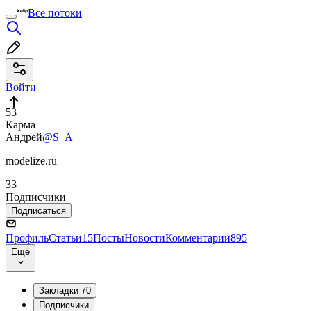
Все потоки
Войти
53
Карма
Андрей
@S_A
modelize.ru
33
Подписчики
Подписаться
Профиль
Статьи
15
Посты
Новости
Комментарии
895
Ещё
Закладки
70
Подписчики