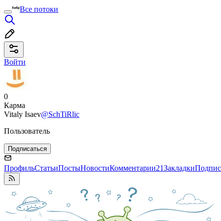
Все потоки
Войти
0
Карма
Vitaly Isaev
@SchTiRlic
Пользователь
Подписаться
Профиль
Статьи
Посты
Новости
Комментарии
21
Закладки
Подпис