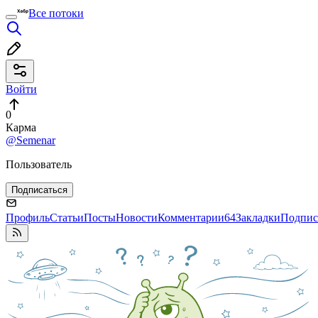
Все потоки
Войти
0
Карма
@Semenar
Пользователь
Подписаться
Профиль
Статьи
Посты
Новости
Комментарии
64
Закладки
Подпис