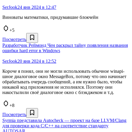
SerJook
24 янв 2024 в 12:47
Виноваты математики, придумавшие блокчейн
+5
Посмотреть
Разработчик Реймонд Чен раскрыл тайну появления названия
ошибки hard error в Windows
SerJook
20 янв 2024 в 12:52
Короче я понял, они не могли использовать обычное winapi-
шное диалоговое окно MessageBox, потому что оно начинает
обрабатывать очередь сообщений, а им нужно было, чтобы
никакой код приложения не исполнялся. Поэтому они
накостылили своё диалоговое окно с блэкджеком и т.д.
+8
Посмотреть
Syrmia представила Autocheck — проект на базе LLVM/Clang
для проверки кода C/C++ на соответствие стандарту
AUTOSAR