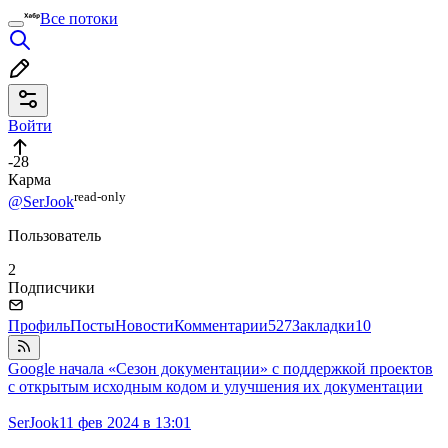
Все потоки
Войти
-28
Карма
read⁠-⁠only
@SerJook
Пользователь
2
Подписчики
Профиль
Посты
Новости
Комментарии
527
Закладки
10
Google начала «Сезон документации» с поддержкой проектов
с открытым исходным кодом и улучшения их документации
SerJook
11 фев 2024 в 13:01