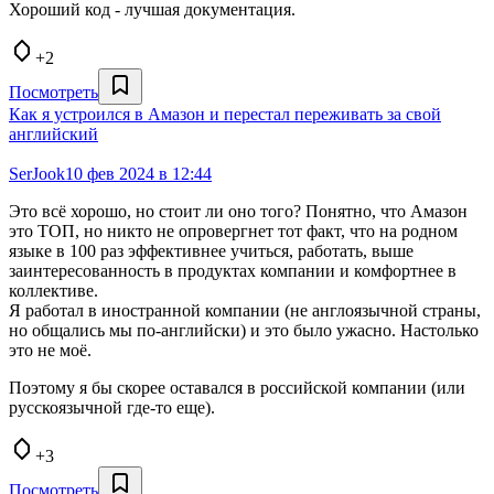
Хороший код - лучшая документация.
+2
Посмотреть
Как я устроился в Амазон и перестал переживать за свой
английский
SerJook
10 фев 2024 в 12:44
Это всё хорошо, но стоит ли оно того? Понятно, что Амазон
это ТОП, но никто не опровергнет тот факт, что на родном
языке в 100 раз эффективнее учиться, работать, выше
заинтересованность в продуктах компании и комфортнее в
коллективе.
Я работал в иностранной компании (не англоязычной страны,
но общались мы по-английски) и это было ужасно. Настолько
это не моё.
Поэтому я бы скорее оставался в российской компании (или
русскоязычной где-то еще).
+3
Посмотреть