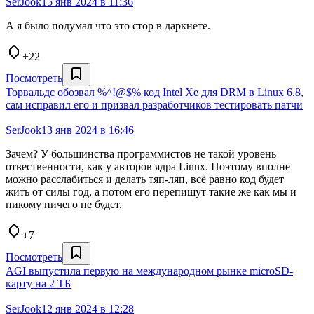
SerJook
15 янв 2024 в 11:36
А я было подумал что это стор в даркнете.
+22
Посмотреть
Торвальдс обозвал %^!@$% код Intel Xe для DRM в Linux 6.8,
сам исправил его и призвал разработчиков тестировать патчи
SerJook
13 янв 2024 в 16:46
Зачем? У большинства программистов не такой уровень
отвественности, как у авторов ядра Linux. Поэтому вполне
можно расслабиться и делать тяп-ляп, всё равно код будет
жить от силы год, а потом его перепишут такие же как мы и
никому ничего не будет.
+7
Посмотреть
AGI выпустила первую на международном рынке microSD-
карту на 2 ТБ
SerJook
12 янв 2024 в 12:28