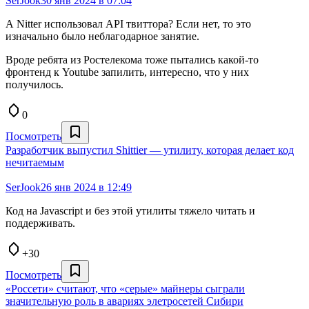
SerJook
30 янв 2024 в 07:04
А Nitter использовал API твиттора? Если нет, то это
изначально было неблагодарное занятие.
Вроде ребята из Ростелекома тоже пытались какой-то
фронтенд к Youtube запилить, интересно, что у них
получилось.
0
Посмотреть
Разработчик выпустил Shittier — утилиту, которая делает код
нечитаемым
SerJook
26 янв 2024 в 12:49
Код на Javascript и без этой утилиты тяжело читать и
поддерживать.
+30
Посмотреть
«Россети» считают, что «серые» майнеры сыграли
значительную роль в авариях элетросетей Сибири