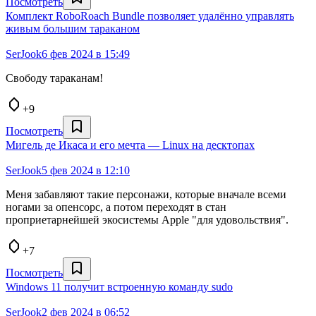
Посмотреть
Комплект RoboRoach Bundle позволяет удалённо управлять
живым большим тараканом
SerJook
6 фев 2024 в 15:49
Свободу тараканам!
+9
Посмотреть
Мигель де Икаса и его мечта — Linux на десктопах
SerJook
5 фев 2024 в 12:10
Меня забавляют такие персонажи, которые вначале всеми
ногами за опенсорс, а потом переходят в стан
проприетарнейшей экосистемы Apple "для удовольствия".
+7
Посмотреть
Windows 11 получит встроенную команду sudo
SerJook
2 фев 2024 в 06:52