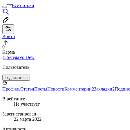
Все потоки
Войти
0
Карма
@SeregaVolDew
Пользователь
Подписаться
Профиль
Статьи
Посты
Новости
Комментарии
2
Закладки
2
Подпис
В рейтинге
Не участвует
Зарегистрирован
22 марта 2022
Активность