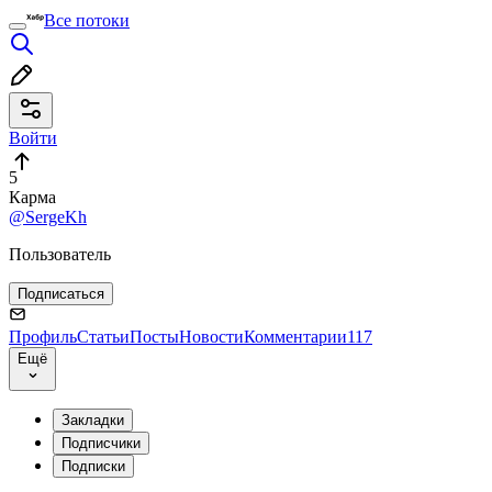
Все потоки
Войти
5
Карма
@SergeKh
Пользователь
Подписаться
Профиль
Статьи
Посты
Новости
Комментарии
117
Ещё
Закладки
Подписчики
Подписки