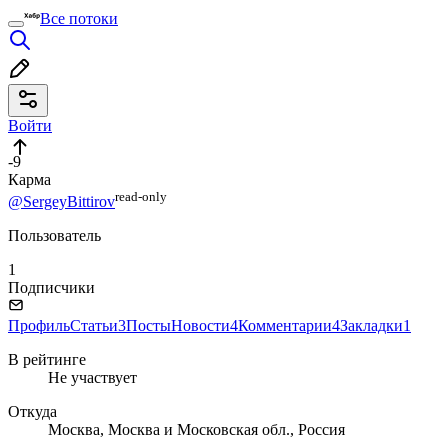
Все потоки
Войти
-9
Карма
read⁠-⁠only
@SergeyBittirov
Пользователь
1
Подписчики
Профиль
Статьи
3
Посты
Новости
4
Комментарии
4
Закладки
1
В рейтинге
Не участвует
Откуда
Москва, Москва и Московская обл., Россия