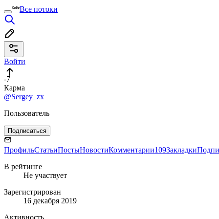
Все потоки
Войти
-7
Карма
@Sergey_zx
Пользователь
Подписаться
Профиль
Статьи
Посты
Новости
Комментарии
109
Закладки
Подпи
В рейтинге
Не участвует
Зарегистрирован
16 декабря 2019
Активность