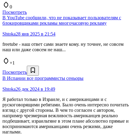
0
Посмотреть
В YouTube сообщили, что не показывает пользователям с
блокировщиками рекламы многочасовую рекламу
Shtoka
28 янв 2025 в 21:54
freetube - наш ответ сами знаете кому. ну точнее, не совсем
наш или даже совсем не наш...
+1
Посмотреть
В Испании все программисты сеньоры
Shtoka
26 дек 2024 в 19:49
Я работал только в Израиле, и с американцами и с
рускоговорящими ребятами. Было очень интересно почитать
взгляд с другой стороны. В чем то согласен с автором,
например чрезмерная вежливость американцев реально
подбешивает, израильтяне в этом плане абсолютно прямые и
воспринимаются американцами очень резкими, даже
наглыми.