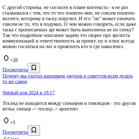
С другой стороны, не согласен в плане контекста - я не раз
сталкивался с тем, что то что понятно мне, не совсем понятно
коллеге, которому я таску поручил. И его "ок" может означать
совсем не то, что я подумал. О чем можно говорить, если даже
таска с прописанных api может быть выполнена не по спеку?
Так что подробное описание задачи это скорее про зрелость
коммуникаций и ответственность за проект, ну и плюс всегда
можно сослаться на чат и прояснить кто и где накосячил.
+28
Посмотреть
Почему мы охотно нанимаем джунов и советуем всем делать
то же самое
Shtoka
6 ноя 2024 в 19:17
Техлид не находится между синьером и тимлидом - это другая
ветка: синьер -> техлид -> архитект
+5
Посмотреть
Сюда