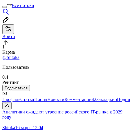
Все потоки
Войти
1
Карма
@Shtoka
Пользователь
0,4
Рейтинг
Подписаться
Профиль
Статьи
Посты
Новости
Комментарии
42
Закладки
5
Подпи
Аналитики ожидают утроение российского IT-рынка к 2029
году
Shtoka
16 мар в 12:04