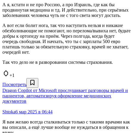
А я, кстати и не про Россию, а про Израиль, где как бы
продвинутая медицина и тд. И действительно, при серьёзных
заболеваниях человека чуть не с того света могут достать.
А вот если болит нога, так что наступить нельзя и никакие
обезболивающие не помогают, но перелома/вывиха нет, будьте
добры к ортопеду на приём. Через полгода, когда будет
очередь свободная. И начхать, что ты с зарплаты 500 евро
платишь только за обязательную страховку, врачей не хватает,
очередей нет.
Так что дело не в разворовании системы страхования.
+1
Посмотреть
Dragon Copilot от Microsoft прослушивает разговоры врачей и
пациентов, автоматизируя оформление медицинских
документов
Shtoka
6 мар 2025 в 06:44
Я вам желаю всегда сталкиваться только с такими врачами как
вы описали, а ещё лучше вообще не нуждаться в обращения к
врачу.