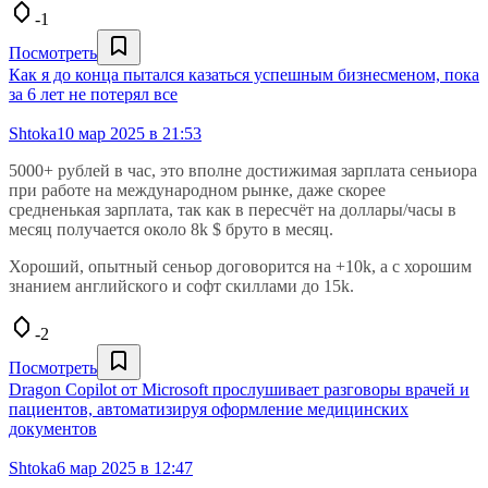
-1
Посмотреть
Как я до конца пытался казаться успешным бизнесменом, пока
за 6 лет не потерял все
Shtoka
10 мар 2025 в 21:53
5000+ рублей в час, это вполне достижимая зарплата сеньиора
при работе на международном рынке, даже скорее
средненькая зарплата, так как в пересчёт на доллары/часы в
месяц получается около 8k $ бруто в месяц.
Хороший, опытный сеньор договорится на +10k, а с хорошим
знанием английского и софт скиллами до 15k.
-2
Посмотреть
Dragon Copilot от Microsoft прослушивает разговоры врачей и
пациентов, автоматизируя оформление медицинских
документов
Shtoka
6 мар 2025 в 12:47