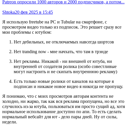
Patreon опросили 1000 авторов и 2000 подписчиков, а потом...
Shtoka
20 фев 2025 в 15:45
Я использую freetube на PC и Tubular на смартфоне, с
просмотром видео только из подписок. Это решает сразу все
мои проблемы с ютубом:
Нет дебильных, не отключаемых навсегда шортсов
Нет tranding now - мне начхать, что там в трэнде
Нет рекламы. Никакой - ни внешней от ютуба, ни
внутренней от создателя ролика (особо совестливые
могут настроить и не скипать внутреннюю рекламу)
Есть только новые ролики от каналов на которые я
подписан и никакое новое видео я никогда не пропущу.
Я понимаю, что с моих просмотров авторам контента не
холодно, ни жарко, так как вся реклама пропущена, но все это
случилось из-за ютуба, пользоваться им просто сущий ад, хотя
нормальное использование доступно по апи. То есть сделать
нормальный вебсайт для ют - дело пары дней. Ну от силы,
недели.