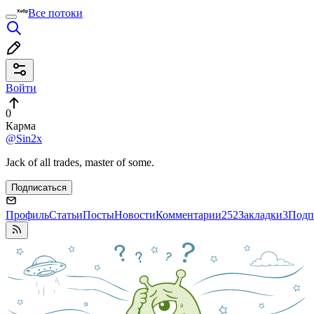
Все потоки
Войти
0
Карма
@Sin2x
Jack of all trades, master of some.
Подписаться
Профиль
Статьи
Посты
Новости
Комментарии
252
Закладки
3
Подп